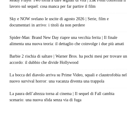
Ready Player Two torna a dare segnali di vita | Zak Penn conferma il
lavoro sul sequel: cosa manca per far partire il film
Sky e NOW svelano le uscite di agosto 2026 | Serie, film e
documentari in arrivo: i titoli da non perdere
Spider-Man: Brand New Day riapre una vecchia ferita | Il finale
alimenta una nuova teoria: il dettaglio che coinvolge i due più amati
Barbie 2 rischia di saltare | Warner Bros. ha pochi mesi per trovare un
accordo: il dubbio che divide Hollywood
La bocca del diavolo arriva su Prime Video, squali e claustrofobia nel
nuovo survival horror: una vacanza diventa una trappola
La paura dell’altezza torna al cinema | Il sequel di Fall cambia
scenario: una nuova sfida senza via di fuga