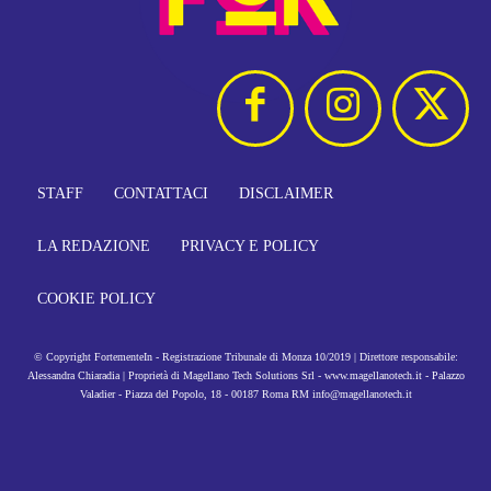
STAFF
CONTATTACI
DISCLAIMER
LA REDAZIONE
PRIVACY E POLICY
COOKIE POLICY
© Copyright FortementeIn - Registrazione Tribunale di Monza 10/2019 | Direttore responsabile:
Alessandra Chiaradia | Proprietà di Magellano Tech Solutions Srl - www.magellanotech.it - Palazzo
Valadier - Piazza del Popolo, 18 - 00187 Roma RM info@magellanotech.it