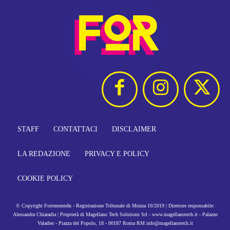
STAFF
CONTATTACI
DISCLAIMER
LA REDAZIONE
PRIVACY E POLICY
COOKIE POLICY
© Copyright FortementeIn - Registrazione Tribunale di Monza 10/2019 | Direttore responsabile:
Alessandra Chiaradia | Proprietà di Magellano Tech Solutions Srl - www.magellanotech.it - Palazzo
Valadier - Piazza del Popolo, 18 - 00187 Roma RM info@magellanotech.it