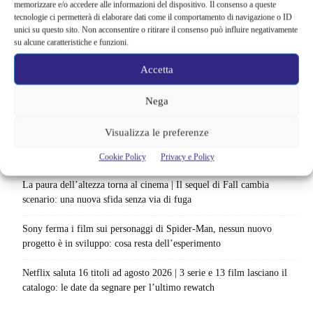
memorizzare e/o accedere alle informazioni del dispositivo. Il consenso a queste
Sky e NOW svelano le uscite di agosto 2026 | Serie, film e
tecnologie ci permetterà di elaborare dati come il comportamento di navigazione o ID
documentari in arrivo: i titoli da non perdere
unici su questo sito. Non acconsentire o ritirare il consenso può influire negativamente
su alcune caratteristiche e funzioni.
Spider-Man: Brand New Day riapre una vecchia ferita | Il finale
alimenta una nuova teoria: il dettaglio che coinvolge i due più amati
Accetta
Barbie 2 rischia di saltare | Warner Bros. ha pochi mesi per trovare un
Nega
accordo: il dubbio che divide Hollywood
Visualizza le preferenze
La bocca del diavolo arriva su Prime Video, squali e claustrofobia nel
nuovo survival horror: una vacanza diventa una trappola
Cookie Policy
Privacy e Policy
La paura dell’altezza torna al cinema | Il sequel di Fall cambia
scenario: una nuova sfida senza via di fuga
Sony ferma i film sui personaggi di Spider-Man, nessun nuovo
progetto è in sviluppo: cosa resta dell’esperimento
Netflix saluta 16 titoli ad agosto 2026 | 3 serie e 13 film lasciano il
catalogo: le date da segnare per l’ultimo rewatch