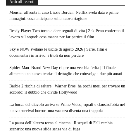
Articoli recenti
Monster affronta il caso Lizzie Borden, Netflix svela data e prime
immagini: cosa anticipano sulla nuova stagione
Ready Player Two torna a dare segnali di vita | Zak Penn conferma il
lavoro sul sequel: cosa manca per far partire il film
Sky e NOW svelano le uscite di agosto 2026 | Serie, film e
documentari in arrivo: i titoli da non perdere
Spider-Man: Brand New Day riapre una vecchia ferita | Il finale
alimenta una nuova teoria: il dettaglio che coinvolge i due più amati
Barbie 2 rischia di saltare | Warner Bros. ha pochi mesi per trovare un
accordo: il dubbio che divide Hollywood
La bocca del diavolo arriva su Prime Video, squali e claustrofobia nel
nuovo survival horror: una vacanza diventa una trappola
La paura dell’altezza torna al cinema | Il sequel di Fall cambia
scenario: una nuova sfida senza via di fuga