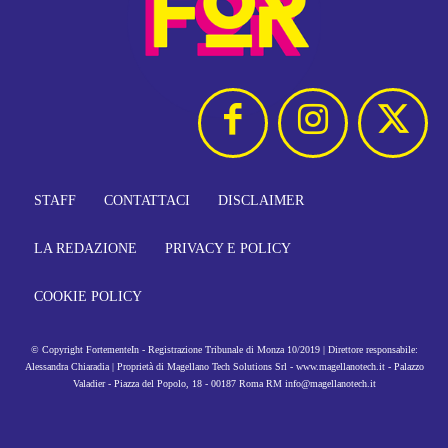
STAFF
CONTATTACI
DISCLAIMER
LA REDAZIONE
PRIVACY E POLICY
COOKIE POLICY
© Copyright FortementeIn - Registrazione Tribunale di Monza 10/2019 | Direttore responsabile:
Alessandra Chiaradia | Proprietà di Magellano Tech Solutions Srl - www.magellanotech.it - Palazzo
Valadier - Piazza del Popolo, 18 - 00187 Roma RM info@magellanotech.it