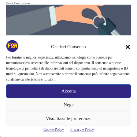
Sara Formisano
Gestisci Consenso
Per fornire le migliori esperienze, utilizziamo tecnologie come i cookie per
memorizzare e/o accedere alle informazioni del dispositivo. Il consenso a queste
tecnologie ci permetterà di elaborare dati come il comportamento di navigazione o ID
unici su questo sito. Non acconsentire o ritirare il consenso può influire negativamente
su alcune caratteristiche e funzioni.
Accetta
News
Nega
MERCATO AUTO USATE: SEMPRE
Visualizza le preferenze
PIÙ PERSONE USANO INTERNET
Cookie Policy
Privacy e Policy
PER CERCARE LA PROPRIA