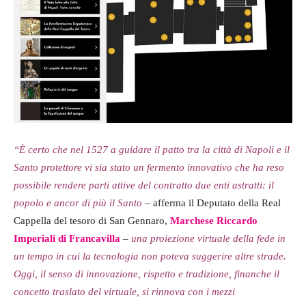
“È certo che nel 1527 a guidare il patto tra la città di Napoli e il
Santo protettore vi sia stato un fermento innovativo che ha reso
possibile rendere parti attive del contratto due enti astratti: il
popolo e ancor di più il Santo
– afferma il Deputato della Real
Cappella del tesoro di San Gennaro,
Marchese Riccardo
Imperiali di Francavilla
–
una proiezione virtuale della fede in
un tempo in cui la tecnologia non poteva suggerire altre strade.
Oggi, il senso di innovazione, rispetto e tradizione, finanche il
concetto traslato del virtuale, si rinnova con i mezzi