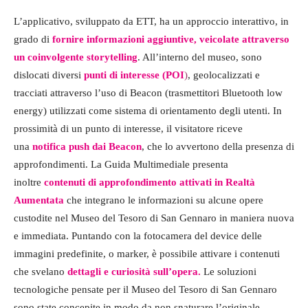
L’applicativo, sviluppato da ETT, ha un approccio interattivo, in
grado di
fornire informazioni aggiuntive, veicolate attraverso
un coinvolgente storytelling
. All’interno del museo, sono
dislocati diversi
punti di interesse (POI
)
, geolocalizzati e
tracciati attraverso l’uso di Beacon (trasmettitori Bluetooth low
energy) utilizzati come sistema di orientamento degli utenti. In
prossimità di un punto di interesse, il visitatore riceve
una
notifica push dai Beacon
, che lo avvertono della presenza di
approfondimenti. La Guida Multimediale presenta
inoltre
contenuti di approfondimento attivati in Realtà
Aumentata
che integrano le informazioni su alcune opere
custodite nel Museo del Tesoro di San Gennaro in maniera nuova
e immediata. Puntando con la fotocamera del device delle
immagini predefinite, o marker, è possibile attivare i contenuti
che svelano
dettagli e curiosità sull’opera.
Le soluzioni
tecnologiche pensate per il Museo del Tesoro di San Gennaro
sono state concepite in modo da non snaturare l’originale