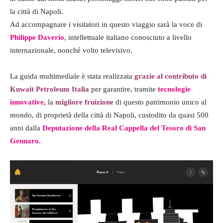
la città di Napoli.
Ad accompagnare i visitatori in questo viaggio sarà la voce di
Philippe Daverio
, intellettuale italiano conosciuto a livello
internazionale, nonché volto televisivo.
La guida multimediale è stata realizzata
grazie al contributo di
Kuwait Petroleum Italia
per garantire, tramite
tecnologie
innovative,
la
migliore fruizione
di questo patrimonio unico al
mondo, di proprietà della città di Napoli, custodito da quasi 500
anni dalla
Deputazione della Real Cappella del Tesoro di San
Gennaro.