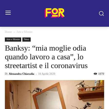
Home
Arte e Mostre
Arte e Mostre
News
Banksy: “mia moglie odia
quando lavoro a casa”, lo
streetartist e il coronavirus
Di
Alessandra Chiaradia
-
16 Aprile 2020
1070