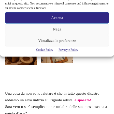
unici su questo sito. Non acconsentire o ritirare il consenso può influire negativamente
si vede spesso fare dai carcerati nei film, tracciando segni sulle
su alcune caratteristiche e funzioni.
pareti della cella, un topo sporca il gabinetto in assoluto spregio
Accetta
alle norme igieniche. Insomma anche Banksy sta seguendo le
regole e questo è il suo modo di raccontarci com’è lo smart
Nega
working per uno street-artist.
Visualizza le preferenze
Cookie Policy
Privacy e Policy
Una cosa da non sottovalutare è che in tutto questo disastro
abbiamo un altro indizio sull’ignoto artista:
è sposato!
Sarà vero o sarà semplicemente un’altra delle sue messinscena a
regola d’arte?