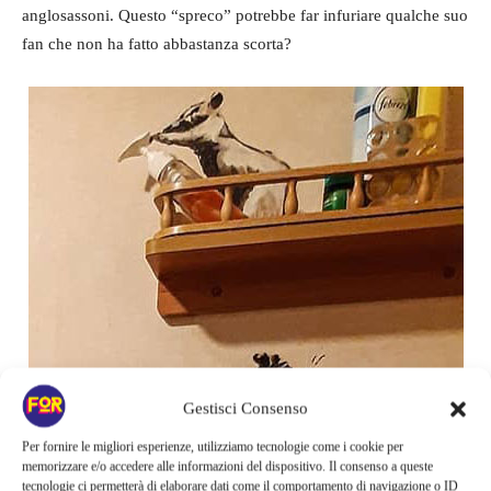
anglosassoni. Questo “spreco” potrebbe far infuriare qualche suo
fan che non ha fatto abbastanza scorta?
Gestisci Consenso
Per fornire le migliori esperienze, utilizziamo tecnologie come i cookie per
Inoltre si vedono i topi spruzzare sapone, in riferimento alle
memorizzare e/o accedere alle informazioni del dispositivo. Il consenso a queste
tecnologie ci permetterà di elaborare dati come il comportamento di navigazione o ID
prescrizioni igieniche, poi ne vediamo uno contare i giorni come