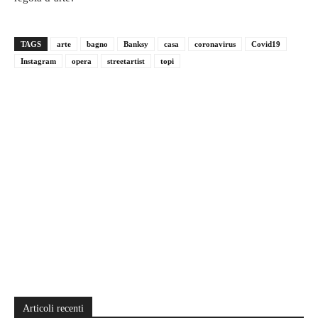
TAGS
arte
bagno
Banksy
casa
coronavirus
Covid19
Instagram
opera
streetartist
topi
Articoli recenti