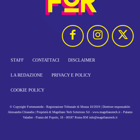
STAFF
CONTATTACI
DISCLAIMER
LA REDAZIONE
PRIVACY E POLICY
COOKIE POLICY
© Copyright FortementeIn - Registrazione Tribunale di Monza 10/2019 | Direttore responsabile:
Alessandra Chiaradia | Proprietà di Magellano Tech Solutions Srl - www.magellanotech.it - Palazzo
Valadier - Piazza del Popolo, 18 - 00187 Roma RM info@magellanotech.it