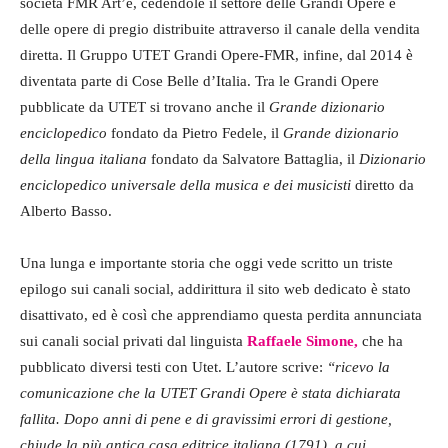
società FMR Art’è, cedendole il settore delle Grandi Opere e
delle opere di pregio distribuite attraverso il canale della vendita
diretta. Il Gruppo UTET Grandi Opere-FMR, infine, dal 2014 è
diventata parte di Cose Belle d’Italia. Tra le Grandi Opere
pubblicate da UTET si trovano anche il
Grande dizionario
enciclopedico
fondato da Pietro Fedele, il
Grande dizionario
della lingua italiana
fondato da Salvatore Battaglia, il
Dizionario
enciclopedico universale della musica e dei musicisti
diretto da
Alberto Basso.
Una lunga e importante storia che oggi vede scritto un triste
epilogo sui canali social, addirittura il sito web dedicato è stato
disattivato, ed è così che apprendiamo questa perdita annunciata
sui canali social privati dal linguista
Raffaele Simone,
che ha
pubblicato diversi testi con Utet. L’autore scrive:
“ricevo la
comunicazione che la UTET Grandi Opere è stata dichiarata
fallita. Dopo anni di pene e di gravissimi errori di gestione,
chiude la più antica casa editrice italiana (1791), a cui