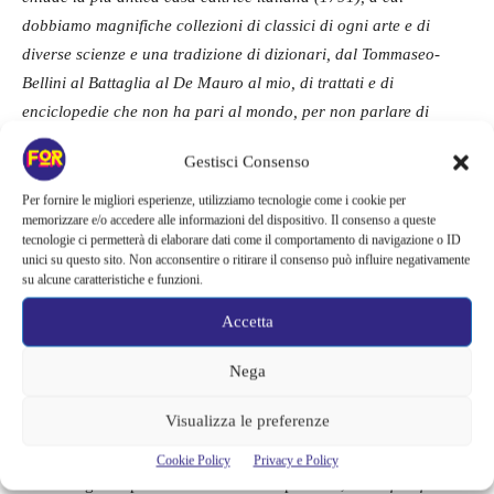
dobbiamo magnifiche collezioni di classici di ogni arte e di
diverse scienze e una tradizione di dizionari, dal Tommaseo-
Bellini al Battaglia al De Mauro al mio, di trattati e di
enciclopedie che non ha pari al mondo, per non parlare di
collezioni che hanno fatto la storia culturale d’Italia, come la
Gestisci Consenso
Scala d’Oro”
. Continua il post di Raffaele Simone,
“Ricevo da
varie parti, inclusi da alcuni addetti della UTET libri, la
Per fornire le migliori esperienze, utilizziamo tecnologie come i cookie per
memorizzare e/o accedere alle informazioni del dispositivo. Il consenso a queste
segnalazione che a fallire è stata la UTET Grandi opere, ma che
tecnologie ci permetterà di elaborare dati come il comportamento di navigazione o ID
le altre denominazioni UTET (Libri, Giuridica, Medicina) sono
unici su questo sito. Non acconsentire o ritirare il consenso può influire negativamente
su alcune caratteristiche e funzioni.
sempre vive, anche se tutte queste branche appartengono a
società diverse. Questo fatto, che ben conoscevo, mi allieta
Accetta
molto. Ma nessuno può negare che, quando si dice UTET, si
pensa subito all’editore delle grandi opere (enciclopedie, trattati,
Nega
classici)…”
.
Visualizza le preferenze
Si chiude un capitolo enorme della cultura del nostro Paese e lo
Cookie Policy
Privacy e Policy
stesso linguista pone una domanda importante,
“Che fine farà il