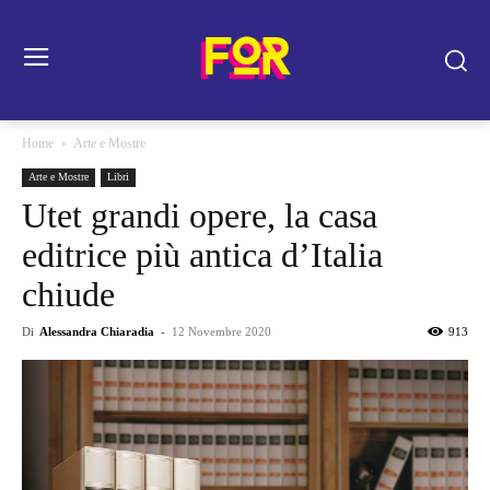
Home
Arte e Mostre
Arte e Mostre
Libri
Utet grandi opere, la casa
editrice più antica d’Italia
chiude
Di
Alessandra Chiaradia
-
12 Novembre 2020
913