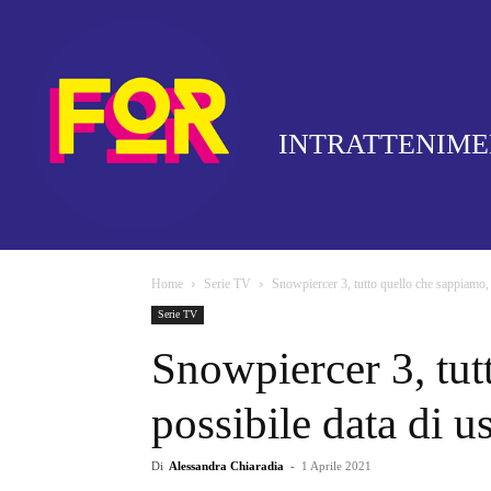
INTRATTENIM
Home
Serie TV
Snowpiercer 3, tutto quello che sappiamo, p
Serie TV
Snowpiercer 3, tut
possibile data di u
Di
Alessandra Chiaradia
-
1 Aprile 2021