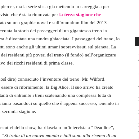
ercer, ma la serie si sta già mettendo in carreggiata per
 visto che è stata rinnovata per
la terza stagione che
asato su una graphic novel e sull’omonimo film del 2013
acconta la storia dei passeggeri di un gigantesco treno in
a è diventata una tundra ghiacciata. I passeggeri del treno, lo
fetti sono anche gli ultimi umani sopravvissuti sul pianeta. La
 dei residenti più poveri del treno (il fondo) nell’organizzare
o dei ricchi residenti di prima classe.
sì dire) conosciuto l’inventore del treno, Mr. Wilford,
ssere di rifornimento, la Big Alice. Il suo arrivo ha creato
itanti di entrambi i treni scatenando una complessa lotta di
sappiamo basandoci su quello che è appena successo, tenendo in
la seconda stagione.
secutivi dello show, ha rilasciato un’intervista a “Deadline”,
:
“Si tratta di un nuovo mondo e tutti sono alla ricerca di un