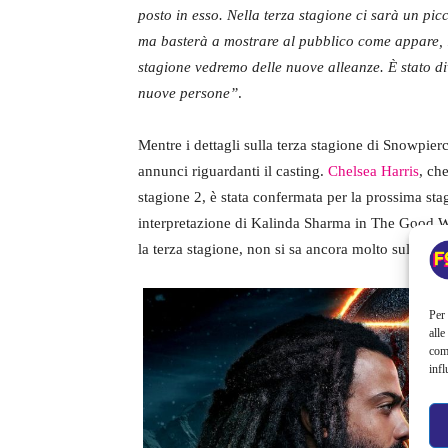
posto in esso. Nella terza stagione ci sarà un pic
ma basterà a mostrare al pubblico come appare, in
stagione vedremo delle nuove alleanze. È stato di
nuove persone”
.
Mentre i dettagli sulla terza stagione di Snowpierc
annunci riguardanti il casting.
Chelsea Harris
, ch
stagione 2, è stata confermata per la prossima stag
interpretazione di Kalinda Sharma in The Good Wif
la terza stagione, non si sa ancora molto sul pers
Per 
alle
com
infl