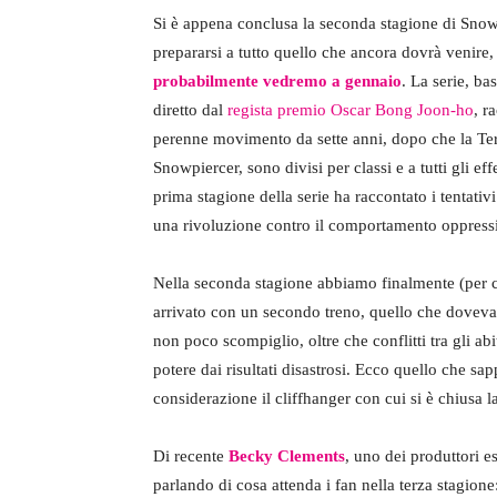
Si è appena conclusa la seconda stagione di Snowpi
prepararsi a tutto quello che ancora dovrà venire,
probabilmente vedremo a gennaio
. La serie, b
diretto dal
regista premio Oscar Bong Joon-ho
, r
perenne movimento da sette anni, dopo che la Terr
Snowpiercer, sono divisi per classi e a tutti gli ef
prima stagione della serie ha raccontato i tentativi
una rivoluzione contro il comportamento oppressiv
Nella seconda stagione abbiamo finalmente (per co
arrivato con un secondo treno, quello che doveva e
non poco scompiglio, oltre che conflitti tra gli ab
potere dai risultati disastrosi. Ecco quello che 
considerazione il cliffhanger con cui si è chiusa 
Di recente
Becky Clements
, uno dei produttori e
parlando di cosa attenda i fan nella terza stagione