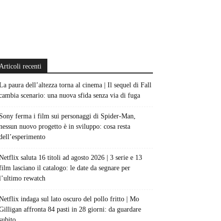
Articoli recenti
La paura dell’altezza torna al cinema | Il sequel di Fall
cambia scenario: una nuova sfida senza via di fuga
Sony ferma i film sui personaggi di Spider-Man,
nessun nuovo progetto è in sviluppo: cosa resta
dell’esperimento
Netflix saluta 16 titoli ad agosto 2026 | 3 serie e 13
film lasciano il catalogo: le date da segnare per
l’ultimo rewatch
Netflix indaga sul lato oscuro del pollo fritto | Mo
Gilligan affronta 84 pasti in 28 giorni: da guardare
subito