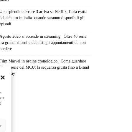
Uno splendido errore 3 arriva su Netflix, l’ora esatta
del debutto in italia: quando saranno disponibili gli
episodi
Agosto 2026 si accende in streaming | Oltre 40 serie
tra grandi ritorni e debutti: gli appuntamenti da non
perdere
Film Marvel in ordine cronologico | Come guardare
film e serie del MCU: la sequenza giusta fino a Brand
New Day
e
e il
ò
ze