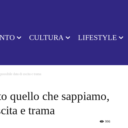
ENTO
CULTURA
LIFESTYLE
ossibile data di uscita e trama
to quello che sappiamo,
scita e trama
996