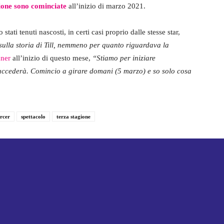
gione sono cominciate
all’inizio di marzo 2021.
 stati tenuti nascosti, in certi casi proprio dalle stesse star,
sulla storia di Till, nemmeno per quanto riguardava la
ner
all’inizio di questo mese,
“Stiamo per iniziare
uccederà. Comincio a girare domani (5 marzo) e so solo cosa
rcer
spettacolo
terza stagione