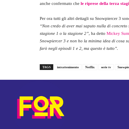
anche confermato che
le riprese della terza sta
Per ora tutti gli altri dettagli su Snowpiercer 3 sono
“Non credo di aver mai saputo nulla di concreto 
stagione 1 o la stagione 2”
, ha detto
Mickey Sum
Snowpiercer 3 e non ho la minima idea di cosa s
farò negli episodi 1 e 2, ma questo è tutto”.
TAGS
intrattenimento
Netflix
serie tv
Snowpie