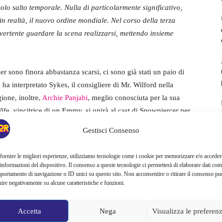
colo salto temporale. Nulla di particolarmente significativo,
 realtà, il nuovo ordine mondiale. Nel corso della terza
vertente guardare la scena realizzarsi, mettendo insieme
er sono finora abbastanza scarsi, ci sono già stati un paio di
e ha interpretato Sykes, il consigliere di Mr. Wilford nella
ione, inoltre,
Archie Panjabi
, meglio conosciuta per la sua
e, vincitrice di un Emmy, si unirà al cast di Snowpiercer per
onaggio interpretato dalla Panjabi se non il suo nome, Asha.
Gestisci Consenso
fornire le migliori esperienze, utilizziamo tecnologie come i cookie per memorizzare e/o acceder
 informazioni del dispositivo. Il consenso a queste tecnologie ci permetterà di elaborare dati com
portamento di navigazione o ID unici su questo sito. Non acconsentire o ritirare il consenso pu
uire negativamente su alcune caratteristiche e funzioni.
Accetta
Nega
Visualizza le preferen