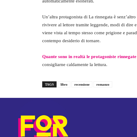
automaticamente esonerati.
Un’altra protagonista di La rinnegata è senz’altro
rivivere al lettore tramite leggende, modi di dire 
viene vista al tempo stesso come prigione e paradi
contempo desiderio di tornare.
Quante sono in realtà le protagoniste rinnegat
consigliarne caldamente la lettura.
TAGS
libro
recensione
romanzo