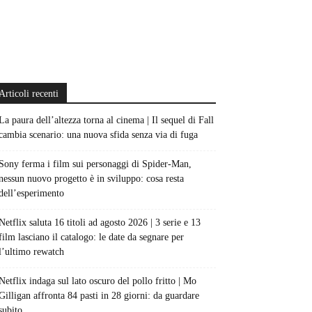
Articoli recenti
La paura dell’altezza torna al cinema | Il sequel di Fall
cambia scenario: una nuova sfida senza via di fuga
Sony ferma i film sui personaggi di Spider-Man,
nessun nuovo progetto è in sviluppo: cosa resta
dell’esperimento
Netflix saluta 16 titoli ad agosto 2026 | 3 serie e 13
film lasciano il catalogo: le date da segnare per
l’ultimo rewatch
Netflix indaga sul lato oscuro del pollo fritto | Mo
Gilligan affronta 84 pasti in 28 giorni: da guardare
subito