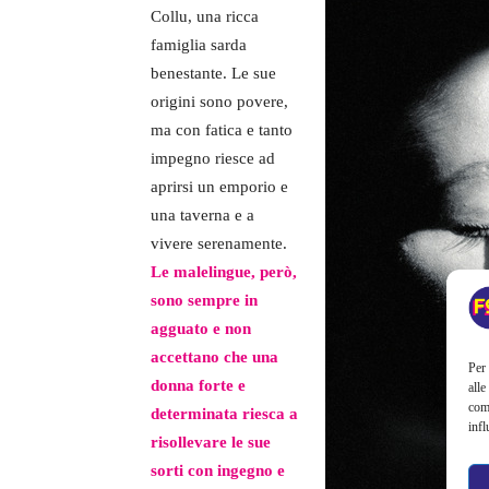
Collu, una ricca
famiglia sarda
benestante. Le sue
origini sono povere,
ma con fatica e tanto
impegno riesce ad
aprirsi un emporio e
una taverna e a
vivere serenamente.
Le malelingue, però,
sono sempre in
agguato e non
accettano che una
Per 
donna forte e
alle
com
determinata riesca a
infl
risollevare le sue
sorti con ingegno e