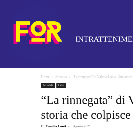
INTRATTENIM
Home
Attualità
“La rinnegata” di Valeria Usala. Una storia 
Attualità
Libri
“La rinnegata” di 
storia che colpisce 
Di
Camilla Conti
-
5 Agosto 2021