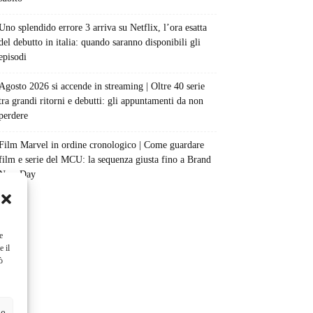
Uno splendido errore 3 arriva su Netflix, l’ora esatta
del debutto in italia: quando saranno disponibili gli
episodi
Agosto 2026 si accende in streaming | Oltre 40 serie
tra grandi ritorni e debutti: gli appuntamenti da non
perdere
Film Marvel in ordine cronologico | Come guardare
film e serie del MCU: la sequenza giusta fino a Brand
New Day
e
e il
ò
ze