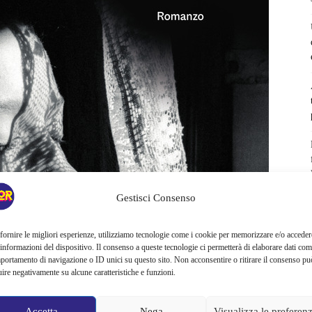
Gestisci Consenso
fornire le migliori esperienze, utilizziamo tecnologie come i cookie per memorizzare e/o acceder
 informazioni del dispositivo. Il consenso a queste tecnologie ci permetterà di elaborare dati com
portamento di navigazione o ID unici su questo sito. Non acconsentire o ritirare il consenso pu
uire negativamente su alcune caratteristiche e funzioni.
Accetta
Nega
Visualizza le preferen