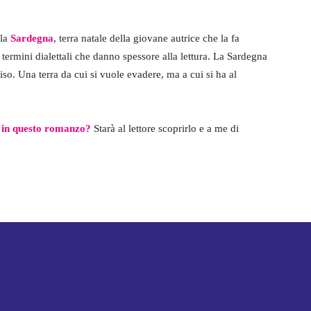
 la
Sardegna
, terra natale della giovane autrice che la fa
e termini dialettali che danno spessore alla lettura. La Sardegna
so. Una terra da cui si vuole evadere, ma a cui si ha al
e in questo romanzo?
Starà al lettore scoprirlo e a me di