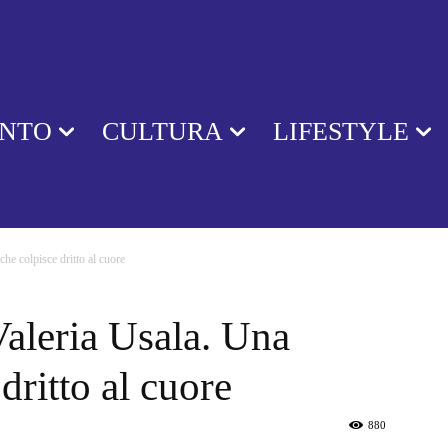
ENTO
CULTURA
LIFESTYLE
che colpisce dritto al cuore
Valeria Usala. Una
dritto al cuore
880