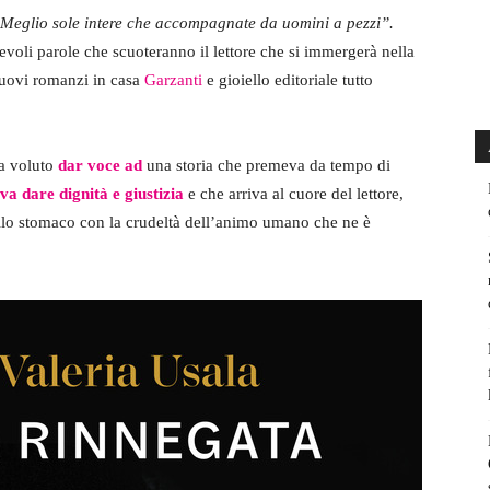
. Meglio sole intere che accompagnate da uomini a pezzi”.
evoli parole che scuoteranno il lettore che si immergerà nella
nuovi romanzi in casa
Garzanti
e gioiello editoriale tutto
ha voluto
dar voce ad
una storia che premeva da tempo di
va dare dignità e giustizia
e che arriva al cuore del lettore,
allo stomaco con la crudeltà dell’animo umano che ne è