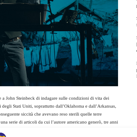
 a John Steinbeck di indagare sulle condizioni di vita dei
li degli Stati Uniti, soprattutto dall’Oklahoma e dall’Arkansas,
onseguente siccità che avevano reso sterili quelle terre
u una serie di articoli da cui l’autore americano generò, tre anni
Furore di Steinbeck
, divenuto poi una delle pietre miliari