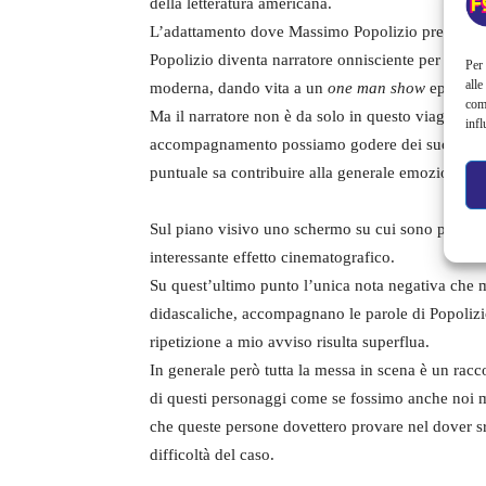
della letteratura americana.
L’adattamento dove Massimo Popolizio presta cor
Popolizio diventa narratore onnisciente per raccon
Per 
alle
moderna, dando vita a un
one man show
epico e l
com
Ma il narratore non è da solo in questo viaggio d
infl
accompagnamento possiamo godere dei suoni dal 
puntuale sa contribuire alla generale emozione da
Sul piano visivo uno schermo su cui sono proiett
interessante effetto cinematografico.
Su quest’ultimo punto l’unica nota negativa che m
didascaliche, accompagnano le parole di Popolizi
ripetizione a mio avviso risulta superflua.
In generale però tutta la messa in scena è un racc
di questi personaggi come se fossimo anche noi migr
che queste persone dovettero provare nel dover sra
difficoltà del caso.