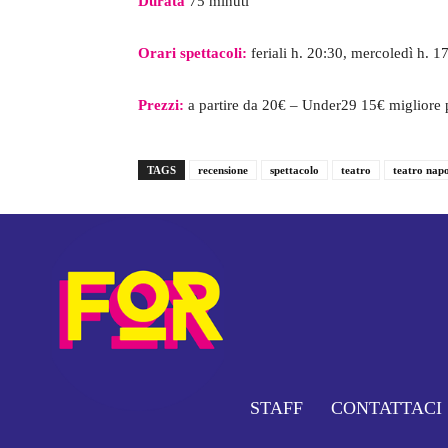
Durata
75 minuti
Orari spettacoli:
feriali h. 20:30, mercoledì h. 
Prezzi:
a partire da 20€ – Under29 15€ migliore 
TAGS
recensione
spettacolo
teatro
teatro napo
STAFF
CONTATTACI