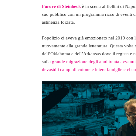
Furore di Steinbeck
è in scena al Bellini di Napoli
suo pubblico con un programma ricco di eventi che
astinenza forzata.
Popolizio ci aveva già emozionato nel 2019 con l’
nuovamente alla grande letteratura. Questa volta
dell’Oklahoma e dell’Arkansas dove il regista e 
sulla
grande migrazione degli anni trenta avvenuta
devastò i campi di cotone e intere famiglie e ci