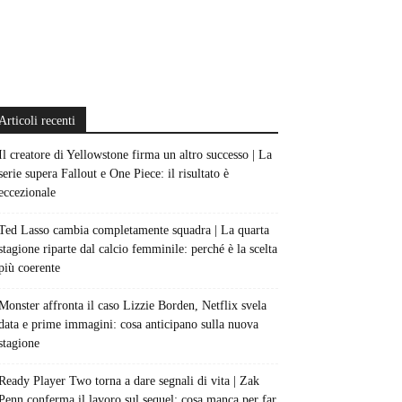
Articoli recenti
Il creatore di Yellowstone firma un altro successo | La
serie supera Fallout e One Piece: il risultato è
eccezionale
Ted Lasso cambia completamente squadra | La quarta
stagione riparte dal calcio femminile: perché è la scelta
più coerente
Monster affronta il caso Lizzie Borden, Netflix svela
data e prime immagini: cosa anticipano sulla nuova
stagione
Ready Player Two torna a dare segnali di vita | Zak
Penn conferma il lavoro sul sequel: cosa manca per far