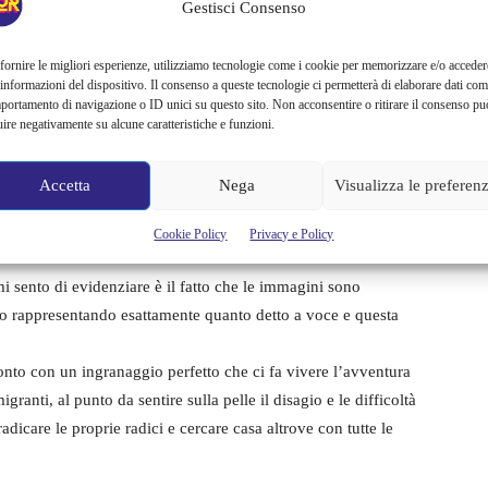
Gestisci Consenso
po e voce è firmato da Emanuele Trevi.
tare la più devastante migrazione di contadini della storia
fornire le migliori esperienze, utilizziamo tecnologie come i cookie per memorizzare e/o acceder
 informazioni del dispositivo. Il consenso a queste tecnologie ci permetterà di elaborare dati com
irico, realista e visionario, drammatico e ironico.
portamento di navigazione o ID unici su questo sito. Non acconsentire o ritirare il consenso pu
i migranti, a fare da contrappunto sonoro e da
uire negativamente su alcune caratteristiche e funzioni.
vivo del percussionista Giovanni Lo Cascio che in modo
ta dalla messa in scena.
Accetta
Nega
Visualizza le preferen
ati artwork e foto d’epoca in bianco e nero donano un
Cookie Policy
Privacy e Policy
i sento di evidenziare è il fatto che le immagini sono
o rappresentando esattamente quanto detto a voce e questa
onto con un ingranaggio perfetto che ci fa vivere l’avventura
anti, al punto da sentire sulla pelle il disagio e le difficoltà
dicare le proprie radici e cercare casa altrove con tutte le