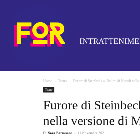
INTRATTENIM
Home
Teatro
Furore di Steinbeck al Bellini di Napoli nell
Teatro
Furore di Steinbeck
nella versione di 
Di
Sara Formisano
-
11 Novembre 2021