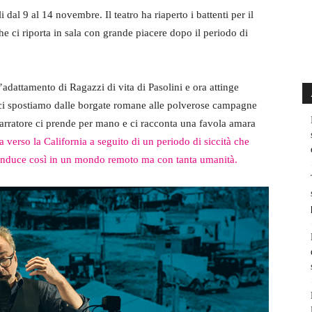
 dal 9 al 14 novembre. Il teatro ha riaperto i battenti per il
 ci riporta in sala con grande piacere dopo il periodo di
adattamento di Ragazzi di vita di Pasolini e ora attinge
 ci spostiamo dalle borgate romane alle polverose campagne
narratore ci prende per mano e ci racconta una favola amara
 verso la California a seguito di un periodo di siccità che
 conduce così in un mondo remoto ma con tanta umanità.