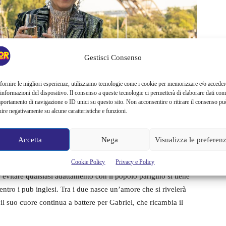
Gestisci Consenso
fornire le migliori esperienze, utilizziamo tecnologie come i cookie per memorizzare e/o acceder
 informazioni del dispositivo. Il consenso a queste tecnologie ci permetterà di elaborare dati com
portamento di navigazione o ID unici su questo sito. Non acconsentire o ritirare il consenso pu
uire negativamente su alcune caratteristiche e funzioni.
Accetta
Nega
Visualizza le preferen
Cookie Policy
Privacy e Policy
 incontra
Alfie
(
Lucien Laviscount
), un inglese che si trova nel
 evitare qualsiasi adattamento con il popolo parigino si tiene
entro i pub inglesi. Tra i due nasce un’amore che si rivelerà
il suo cuore continua a battere per Gabriel, che ricambia il