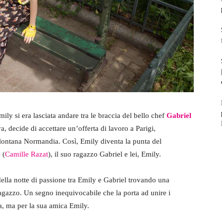
ily si era lasciata andare tra le braccia del bello chef
Gabriel
va, decide di accettare un’offerta di lavoro a Parigi,
 lontana Normandia. Così, Emily diventa la punta del
e
(
Camille Razat
), il suo ragazzo Gabriel e lei, Emily.
ella notte di passione tra Emily e Gabriel trovando una
 ragazzo. Un segno inequivocabile che la porta ad unire i
ua, ma per la sua amica Emily.