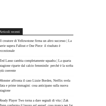
Articoli recenti
Il creatore di Yellowstone firma un altro successo | La
serie supera Fallout e One Piece: il risultato è
eccezionale
Ted Lasso cambia completamente squadra | La quarta
stagione riparte dal calcio femminile: perché è la scelta
più coerente
Monster affronta il caso Lizzie Borden, Netflix svela
data e prime immagini: cosa anticipano sulla nuova
stagione
Ready Player Two torna a dare segnali di vita | Zak
Penn conferma il lavoro sul sequel: cosa manca per far