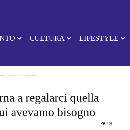
ENTO
CULTURA
LIFESTYLE
pensieratezza di cui avevamo...
rna a regalarci quella
 cui avevamo bisogno
736