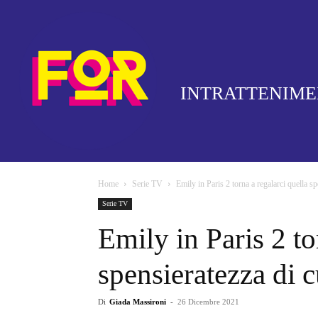
INTRATTENIM
Home
Serie TV
Emily in Paris 2 torna a regalarci quella s
Serie TV
Emily in Paris 2 to
spensieratezza di
Di
Giada Massironi
-
26 Dicembre 2021