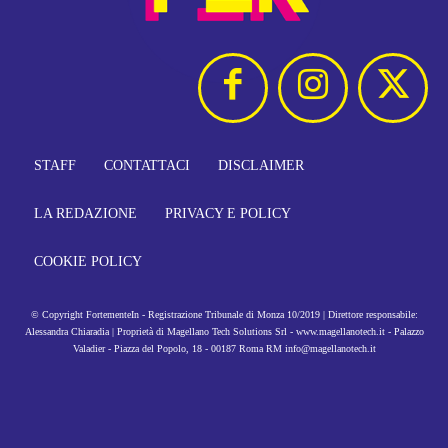
STAFF
CONTATTACI
DISCLAIMER
LA REDAZIONE
PRIVACY E POLICY
COOKIE POLICY
© Copyright FortementeIn - Registrazione Tribunale di Monza 10/2019 | Direttore responsabile:
Alessandra Chiaradia | Proprietà di Magellano Tech Solutions Srl - www.magellanotech.it - Palazzo
Valadier - Piazza del Popolo, 18 - 00187 Roma RM info@magellanotech.it