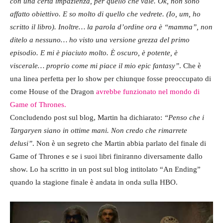
con una certa impazienza, per quello che vale. Ok, non sono
affatto obiettivo. E so molto di quello che vedrete. (Io, um, ho
scritto il libro). Inoltre… la parola d’ordine ora è “mamma”, non
ditelo a nessuno… ho visto una versione grezza del primo
episodio. E mi è piaciuto molto. È oscuro, è potente, è
viscerale… proprio come mi piace il mio epic fantasy”
. Che è
una linea perfetta per lo show per chiunque fosse preoccupato di
come House of the Dragon
avrebbe funzionato nel mondo di
Game of Thrones.
Concludendo post sul blog, Martin ha dichiarato:
“Penso che i
Targaryen siano in ottime mani. Non credo che rimarrete
delusi”
. Non è un segreto che Martin abbia parlato del finale di
Game of Thrones e se i suoi libri finiranno diversamente dallo
show. Lo ha scritto in un post sul blog intitolato “An Ending”
quando la stagione finale è andata in onda sulla HBO.