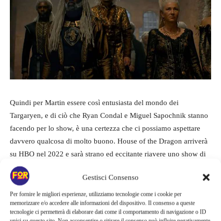
Quindi per Martin essere così entusiasta del mondo dei
Targaryen, e di ciò che Ryan Condal e Miguel Sapochnik stanno
facendo per lo show, è una certezza che ci possiamo aspettare
davvero qualcosa di molto buono. House of the Dragon arriverà
su HBO nel 2022 e sarà strano ed eccitante riavere uno show di
Game of Thrones, in Italia è molto probabile che arrivi in
Gestisci Consenso
contemporanea con i sottotitoli su Sky e NOW e a seguire
doppiato, non vediamo l’ora di vedere cosa Martin, Ryan J.
Per fornire le migliori esperienze, utilizziamo tecnologie come i cookie per
memorizzare e/o accedere alle informazioni del dispositivo. Il consenso a queste
Condal, Miguel Sapochnik e il mondo di Westeros hanno in
tecnologie ci permetterà di elaborare dati come il comportamento di navigazione o ID
serbo per noi.
unici su questo sito. Non acconsentire o ritirare il consenso può influire negativamente