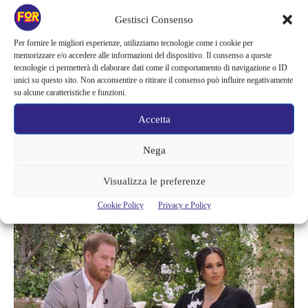
documentate minacce neonaziste ed estremiste”.
Gestisci Consenso
Per fornire le migliori esperienze, utilizziamo tecnologie come i cookie per
Continuando si legge nella dichiarazione,
“Anche il suo ruolo
memorizzare e/o accedere alle informazioni del dispositivo. Il consenso a queste
tecnologie ci permetterà di elaborare dati come il comportamento di navigazione o ID
all’interno dell’istituzione è cambiato, il suo profilo come
unici su questo sito. Non acconsentire o ritirare il consenso può influire negativamente
membro della famiglia reale non è cambiato. Né è cambiata la
su alcune caratteristiche e funzioni.
minaccia a lui e alla sua famiglia. In assenza di tale protezione,
Accetta
il principe Harry e la sua famiglia non possono tornare a casa”.
Per quanto riguarda quanto costerebbe la loro sicurezza,
Nega
l’esperto reale Richard Aitch ha detto durante un’intervista che
sarebbe davvero difficile da stimare una somma totale per un
Visualizza le preferenze
livello così alto di sicurezza.
Cookie Policy
Privacy e Policy