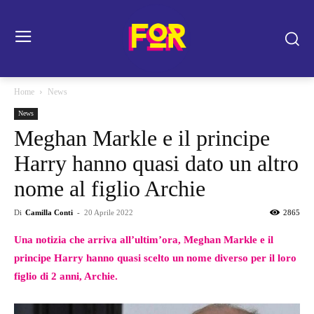
Home
News
News
Meghan Markle e il principe
Harry hanno quasi dato un altro
nome al figlio Archie
Di
Camilla Conti
-
20 Aprile 2022
2865
Una notizia che arriva all’ultim’ora, Meghan Markle e il
principe Harry hanno quasi scelto un nome diverso per il loro
figlio di 2 anni, Archie.