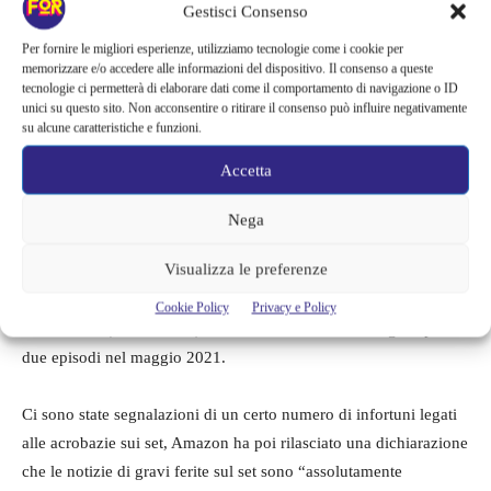
Gestisci Consenso
febbraio 2020 in Nuova Zelanda, la produzione è stata messa in
attesa a metà marzo a causa della pandemia di COVID-19. Alla
Per fornire le migliori esperienze, utilizziamo tecnologie come i cookie per
memorizzare e/o accedere alle informazioni del dispositivo. Il consenso a queste
fine lo show ha avuto il via libera per ricominciare le riprese, ma
tecnologie ci permetterà di elaborare dati come il comportamento di navigazione o ID
è tornato in una pausa di produzione, in fine i lavori sono ripresi
unici su questo sito. Non acconsentire o ritirare il consenso può influire negativamente
su alcune caratteristiche e funzioni.
nel settembre 2020.
Accetta
J.A. Bayona (Jurassic World – Il regno distrutto), che è il regista
dei primi due episodi dello show, ha confermato di aver
Nega
completato le riprese dei suoi episodi nel dicembre 2020. Wayne
Visualizza le preferenze
Che Yip (Doctor Who, Doom Patrol) ha confermato di aver
diretto quattro episodi nel marzo 2021. Anche Charlotte
Cookie Policy
Privacy e Policy
Brändström (The Witcher) è stata confermata come regista per
due episodi nel maggio 2021.
Ci sono state segnalazioni di un certo numero di infortuni legati
alle acrobazie sui set, Amazon ha poi rilasciato una dichiarazione
che le notizie di gravi ferite sul set sono “assolutamente