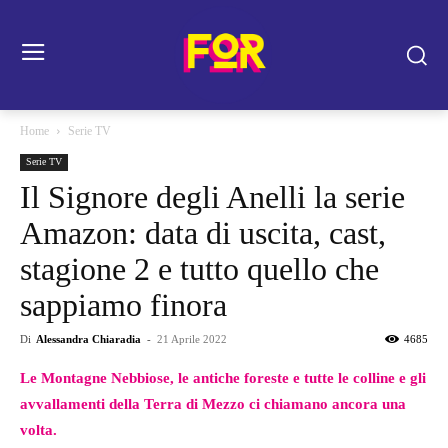
Home
Serie TV
Serie TV
Il Signore degli Anelli la serie
Amazon: data di uscita, cast,
stagione 2 e tutto quello che
sappiamo finora
Di
Alessandra Chiaradia
-
21 Aprile 2022
4685
Le Montagne Nebbiose, le antiche foreste e tutte le colline e gli
avvallamenti della Terra di Mezzo ci chiamano ancora una
volta.