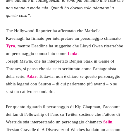
devi adattare di conseguenza. Io sono più abituato alle cose che
non vanno a modo mio. Quindi ho dovuto solo adattarmi a
questa cosa”.
The Hollywood Reporter ha affermato che Markella
Kavenagh ha firmato per interpretare un personaggio chiamato
Tyra
, mentre Deadline ha suggerito che Lloyd Owen ritrarrebbe
un personaggio conosciuto come
Loda
.
Joseph Mawle, che ha interpretato Benjen Stark in Game of
Thrones, si pensa che sia stato scritturato come l’antagonista
della serie,
Adar
. Tuttavia, non è chiaro se questo personaggio
abbia legami con Sauron – di cui parleremo più avanti – o se
sarà un cattivo secondario.
Per quanto riguarda il personaggio di Kip Chapman, l’account
dei fan di Fellowship of Fans su Twitter sostiene che l’attore di
Westside stia interpretando un personaggio chiamato
Selin
.
Trystan Gravelle di A Discovery of Witches ha dato un accenno