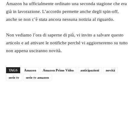
Amazon ha ufficialmente ordinato una seconda stagione che era
già in lavorazione. L’accordo permette anche degli spin-off,
anche se non c’è stata ancora nessuna notizia al riguardo.
Non vediamo l’ora di saperne di più, vi invito a salvare questo
articolo e ad attivare le notifiche perché vi aggiorneremo su tutto
non appena usciranno novità.
TAGS
Amazon
Amazon Prime Video
anticipazioni
novità
serie tv
serie tv amazon