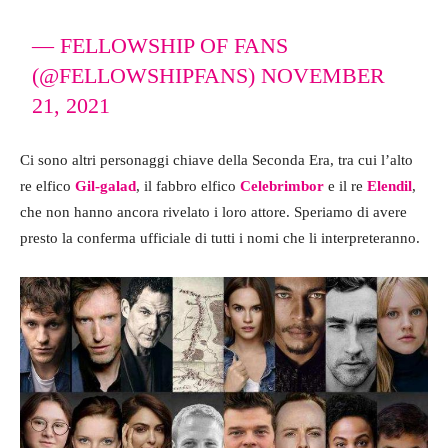
— FELLOWSHIP OF FANS
(@FELLOWSHIPFANS)
NOVEMBER
21, 2021
Ci sono altri personaggi chiave della Seconda Era, tra cui l’alto
re elfico
Gil-galad
, il fabbro elfico
Celebrimbor
e il re
Elendil
,
che non hanno ancora rivelato i loro attore. Speriamo di avere
presto la conferma ufficiale di tutti i nomi che li interpreteranno.