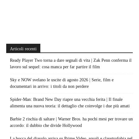
Articoli recenti
Ready Player Two torna a dare segnali di vita | Zak Penn conferma il
lavoro sul sequel: cosa manca per far partire il film
Sky e NOW svelano le uscite di agosto 2026 | Serie, film e
documentari in arrivo: i titoli da non perdere
Spider-Man: Brand New Day riapre una vecchia ferita | Il finale
alimenta una nuova teoria: il dettaglio che coinvolge i due più amati
Barbie 2 rischia di saltare | Warner Bros. ha pochi mesi per trovare un
accordo: il dubbio che divide Hollywood
La bocca del diavolo arriva su Prime Video, squali e claustrofobia nel