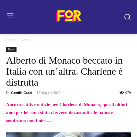
Home
News
News
Alberto di Monaco beccato in
Italia con un’altra. Charlene è
distrutta
Di
Camilla Conti
-
12 Maggio 2022
979
Ancora cattive notizie per Charlene di Monaco, questi ultimi
anni per lei sono stato davvero devastanti e le batoste
sembrano non finire…