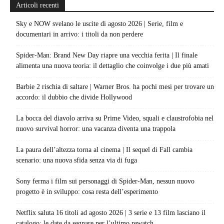
Articoli recenti
Sky e NOW svelano le uscite di agosto 2026 | Serie, film e
documentari in arrivo: i titoli da non perdere
Spider-Man: Brand New Day riapre una vecchia ferita | Il finale
alimenta una nuova teoria: il dettaglio che coinvolge i due più amati
Barbie 2 rischia di saltare | Warner Bros. ha pochi mesi per trovare un
accordo: il dubbio che divide Hollywood
La bocca del diavolo arriva su Prime Video, squali e claustrofobia nel
nuovo survival horror: una vacanza diventa una trappola
La paura dell’altezza torna al cinema | Il sequel di Fall cambia
scenario: una nuova sfida senza via di fuga
Sony ferma i film sui personaggi di Spider-Man, nessun nuovo
progetto è in sviluppo: cosa resta dell’esperimento
Netflix saluta 16 titoli ad agosto 2026 | 3 serie e 13 film lasciano il
catalogo: le date da segnare per l’ultimo rewatch