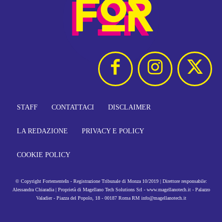
STAFF
CONTATTACI
DISCLAIMER
LA REDAZIONE
PRIVACY E POLICY
COOKIE POLICY
© Copyright FortementeIn - Registrazione Tribunale di Monza 10/2019 | Direttore responsabile:
Alessandra Chiaradia | Proprietà di Magellano Tech Solutions Srl - www.magellanotech.it - Palazzo
Valadier - Piazza del Popolo, 18 - 00187 Roma RM info@magellanotech.it