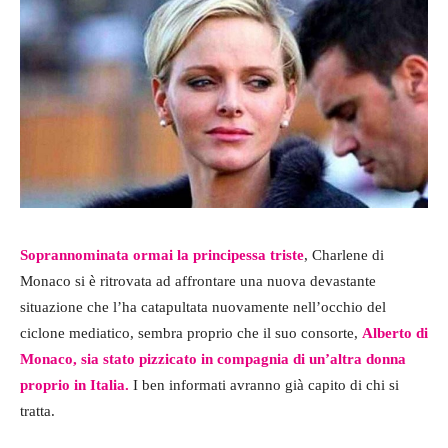
Soprannominata ormai la principessa triste
, Charlene di
Monaco si è ritrovata ad affrontare una nuova devastante
situazione che l’ha catapultata nuovamente nell’occhio del
ciclone mediatico, sembra proprio che il suo consorte,
Alberto di
Monaco, sia stato pizzicato in compagnia di un’altra donna
proprio in Italia.
I ben informati avranno già capito di chi si
tratta.