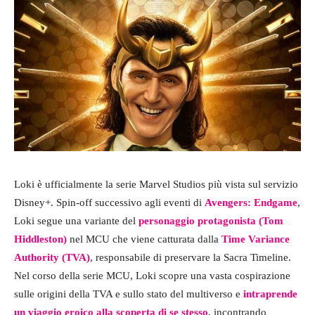
Loki è ufficialmente la serie Marvel Studios più vista sul servizio
Disney+. Spin-off successivo agli eventi di
Avengers: Endgame
,
Loki segue una variante del
personaggio protagonista (Tom
Hiddleston)
nel MCU che viene catturata dalla
Time Variance
Authority (TVA)
, responsabile di preservare la Sacra Timeline.
Nel corso della serie MCU, Loki scopre una vasta cospirazione
sulle origini della TVA e sullo stato del multiverso e
intraprende
un viaggio eroico alla scoperta di se stesso
, incontrando