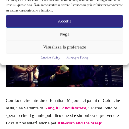
MCU e il pubblico era entusiasta di vedere un’intera storia
unici su questo sito. Non acconsentire o ritirare il consenso può influire negativamente
incentrata sul Dio dell’inganno.
su alcune caratteristiche e funzioni.
Accetta
Nega
Visualizza le preferenze
Cookie Policy
Privacy e Policy
Con Loki che introduce Jonathan Majors nei panni di Colui che
resta, una variante di
Kang il Conquistatore
, i Marvel Studios
sperano che il grande pubblico che si è sintonizzato per vedere
Loki si presenterà anche per
Ant-Man and the Wasp: