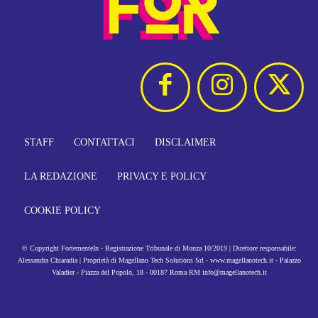
STAFF
CONTATTACI
DISCLAIMER
LA REDAZIONE
PRIVACY E POLICY
COOKIE POLICY
© Copyright FortementeIn - Registrazione Tribunale di Monza 10/2019 | Direttore responsabile:
Alessandra Chiaradia | Proprietà di Magellano Tech Solutions Srl - www.magellanotech.it - Palazzo
Valadier - Piazza del Popolo, 18 - 00187 Roma RM info@magellanotech.it