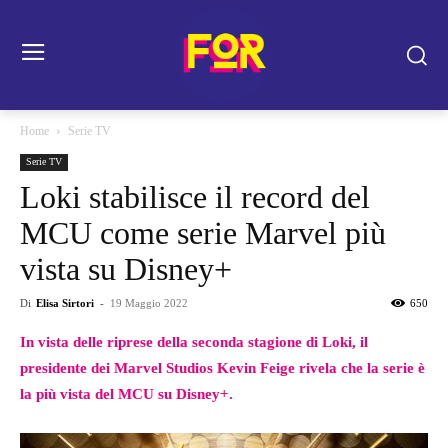
Home
Serie TV
Serie TV
Loki stabilisce il record del
MCU come serie Marvel più
vista su Disney+
Di
Elisa Sirtori
-
19 Maggio 2022
650
In vista delle riprese della seconda stagione di Loki, il
presidente dei Marvel Studios Kevin Feige rivela che la serie è
la più vista del MCU su Disney+.