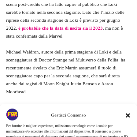
scena post-credits che ha fatto capire al pubblico che Loki
sarebbe tornato nella seconda stagione. Dato che l’inizio delle
riprese della seconda stagione di Loki è previsto per giugno
2022,
è probabile che la data di uscita sia il 2023
, ma non è
stata confermata dalla Marvel.
Michael Waldron, autore della prima stagione di Loki e della
sceneggiatura di Doctor Strange nel Multiverso della Follia, ha
recentemente rivelato che Eric Martin assumerà il ruolo di
sceneggiatore capo per la seconda stagione, che sarà diretta
anche dai registi di Moon Knight Justin Benson e Aaron
Moorhead.
Il successo di Loki è dovuto a molti fattori.
Essendo un
Gestisci Consenso
personaggio molto amato dai fan fin dalla sua introduzione in
Thor del 2011 e ulteriormente consolidato in The Avengers del
Per fornire le migliori esperienze, utilizziamo tecnologie come i cookie per
2012, il personaggio è stato per anni una colonna portante del
memorizzare e/o accedere alle informazioni del dispositivo. Il consenso a queste
tecnologie ci permetterà di elaborare dati come il comportamento di navigazione o ID