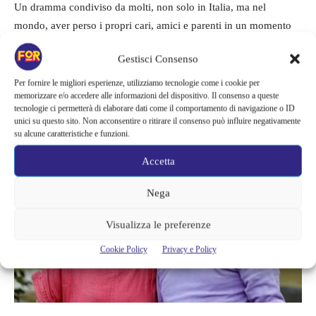
Un dramma condiviso da molti, non solo in Italia, ma nel
mondo, aver perso i propri cari, amici e parenti in un momento
caotico in cui non si riusciva nemmeno bene a capire cosa stesse
Gestisci Consenso
succedendo, soprattutto in molti casi senza riuscire nemmeno a
dire addio. Proprio questo è uno dei grandi dolori che affligge
Per fornire le migliori esperienze, utilizziamo tecnologie come i cookie per
memorizzare e/o accedere alle informazioni del dispositivo. Il consenso a queste
Iva,
non aver potuto dare l’ultimo saluto al fratello scomparso
tecnologie ci permetterà di elaborare dati come il comportamento di navigazione o ID
con una celebrazione.
unici su questo sito. Non acconsentire o ritirare il consenso può influire negativamente
su alcune caratteristiche e funzioni.
Accetta
Nega
Visualizza le preferenze
Cookie Policy
Privacy e Policy