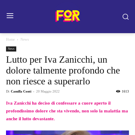
Home
News
News
Lutto per Iva Zanicchi, un
dolore talmente profondo che
non riesce a superarlo
Di
Camilla Conti
-
20 Maggio 2022
1613
Iva Zanicchi ha deciso di confessare a cuore aperto il
profondissimo dolore che sta vivendo, non solo la malattia ma
anche il lutto devastante.