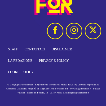
STAFF
CONTATTACI
DISCLAIMER
LA REDAZIONE
PRIVACY E POLICY
COOKIE POLICY
© Copyright FortementeIn - Registrazione Tribunale di Monza 10/2019 | Direttore responsabile:
Alessandra Chiaradia | Proprietà di Magellano Tech Solutions Srl - www.magellanotech.it - Palazzo
Valadier - Piazza del Popolo, 18 - 00187 Roma RM info@magellanotech.it