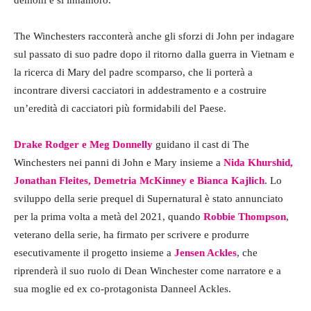
demoni e si innamorò.
The Winchesters racconterà anche gli sforzi di John per indagare
sul passato di suo padre dopo il ritorno dalla guerra in Vietnam e
la ricerca di Mary del padre scomparso, che li porterà a
incontrare diversi cacciatori in addestramento e a costruire
un’eredità di cacciatori più formidabili del Paese.
Drake Rodger e Meg Donnelly
guidano il cast di The
Winchesters nei panni di John e Mary insieme a
Nida Khurshid,
Jonathan Fleites, Demetria McKinney e Bianca Kajlich
. Lo
sviluppo della serie prequel di Supernatural è stato annunciato
per la prima volta a metà del 2021, quando
Robbie Thompson
,
veterano della serie, ha firmato per scrivere e produrre
esecutivamente il progetto insieme a
Jensen Ackles
, che
riprenderà il suo ruolo di Dean Winchester come narratore e a
sua moglie ed ex co-protagonista Danneel Ackles.