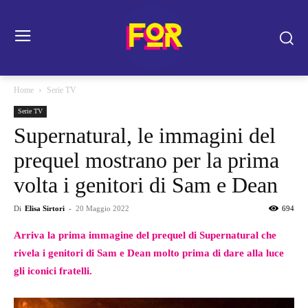
Home
Serie TV
Serie TV
Supernatural, le immagini del
prequel mostrano per la prima
volta i genitori di Sam e Dean
Di
Elisa Sirtori
-
20 Maggio 2022
694
Arriva la prima immagine del prequel di Supernatural che
rivela i genitori di Sam e Dean molto prima di dare alla luce
gli iconici fratelli.