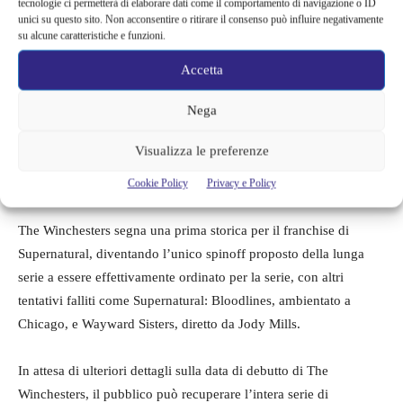
tecnologie ci permetterà di elaborare dati come il comportamento di navigazione o ID
unici su questo sito. Non acconsentire o ritirare il consenso può influire negativamente
se, considerando le stagioni passate di Supernatural, sembra
su alcune caratteristiche e funzioni.
probabile che la prima debutterà all’inizio di ottobre.
Accetta
Con una data di debutto confermata per l’autunno 2022,
The
Nega
Winchesters arriverà ufficialmente due anni dopo che
Supernatural
ha concluso in modo emozionante gli anni della
Visualizza le preferenze
caccia ai mostri di Sam e Dean e ha visto i fratelli riuniti in
Cookie Policy
Privacy e Policy
Paradiso.
The Winchesters segna una prima storica per il franchise di
Supernatural, diventando l’unico spinoff proposto della lunga
serie a essere effettivamente ordinato per la serie, con altri
tentativi falliti come Supernatural: Bloodlines, ambientato a
Chicago, e Wayward Sisters, diretto da Jody Mills.
In attesa di ulteriori dettagli sulla data di debutto di The
Winchesters, il pubblico può recuperare l’intera serie di