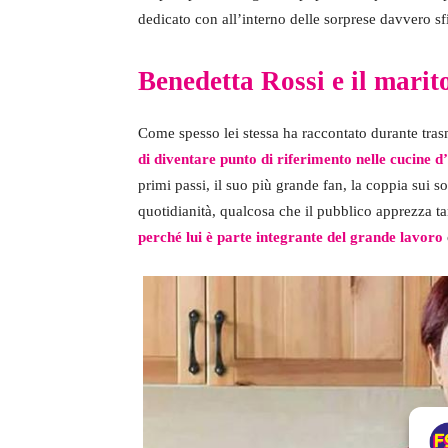
dedicato con all’interno delle sorprese davvero sf
Benedetta Rossi e il mari
Come spesso lei stessa ha raccontato durante trasm
di diventare punto di riferimento nelle cucine d’
primi passi, il suo più grande fan, la coppia sui so
quotidianità, qualcosa che il pubblico apprezza t
perché lui è parte integrante del grande lavoro