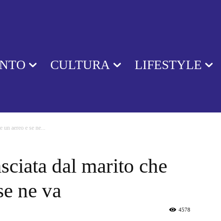
ENTO
CULTURA
LIFESTYLE
e un aereo e se ne...
sciata dal marito che
se ne va
4578