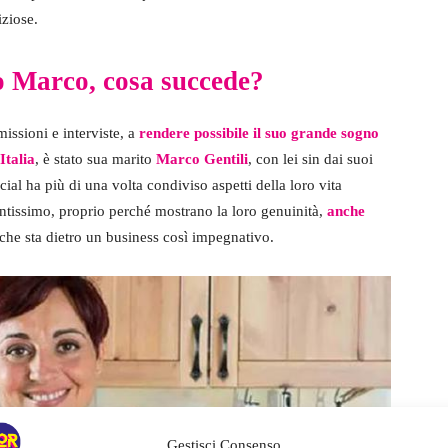
iziose.
to Marco, cosa succede?
issioni e interviste, a
rendere possibile il suo grande sogno
Italia
, è stato sua marito
Marco Gentili
, con lei sin dai suoi
cial ha più di una volta condiviso aspetti della loro vita
antissimo, proprio perché mostrano la loro genuinità,
anche
che sta dietro un business così impegnativo.
Gestisci Consenso