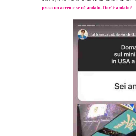
preso un aereo e se né andato. Dov’è andato?