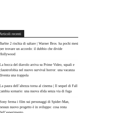
Articoli recenti
Barbie 2 rischia di saltare | Warner Bros. ha pochi mesi
per trovare un accordo: il dubbio che divide
Hollywood
La bocca del diavolo arriva su Prime Video, squali e
claustrofobia nel nuovo survival horror: una vacanza
diventa una trappola
La paura dell’altezza torna al cinema | Il sequel di Fall
cambia scenario: una nuova sfida senza via di fuga
Sony ferma i film sui personaggi di Spider-Man,
nessun nuovo progetto è in sviluppo: cosa resta
dell’esperimento