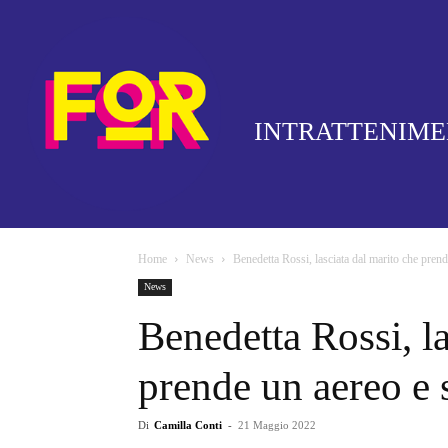
INTRATTENIM
Home
News
Benedetta Rossi, lasciata dal marito che prend
News
Benedetta Rossi, la
prende un aereo e 
Di
Camilla Conti
-
21 Maggio 2022