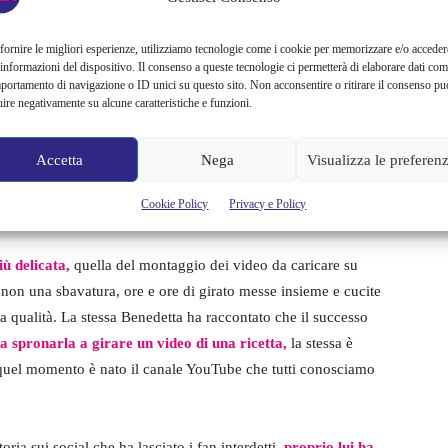
fornire le migliori esperienze, utilizziamo tecnologie come i cookie per memorizzare e/o acceder
 informazioni del dispositivo. Il consenso a queste tecnologie ci permetterà di elaborare dati com
portamento di navigazione o ID unici su questo sito. Non acconsentire o ritirare il consenso pu
uire negativamente su alcune caratteristiche e funzioni.
Accetta
Nega
Visualizza le preferen
Cookie Policy
Privacy e Policy
iù delicata,
quella del montaggio dei video da caricare su
 non una sbavatura, ore e ore di girato messe insieme e cucite
ta qualità. La stessa Benedetta ha raccontato che il successo
i a spronarla a girare un video di una ricetta,
la stessa è
 quel momento è nato il canale YouTube che tutti conosciamo
ia sui social che ha lasciato i fan interdetti,
proprio lui ha