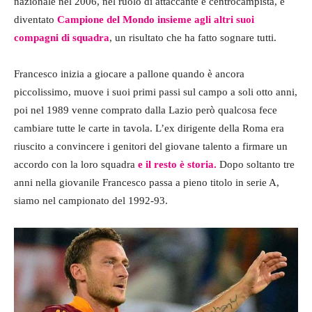
nazionale nel 2006, nel ruolo di attaccante e centrocampista, è
diventato
Campione del Mondo insieme agli altri suoi
compagni di squadra
, un risultato che ha fatto sognare tutti.
Francesco inizia a giocare a pallone quando è ancora
piccolissimo, muove i suoi primi passi sul campo a soli otto anni,
poi nel 1989 venne comprato dalla Lazio però qualcosa fece
cambiare tutte le carte in tavola. L’ex dirigente della Roma era
riuscito a convincere i genitori del giovane talento a firmare un
accordo con la loro squadra
e il resto è storia.
Dopo soltanto tre
anni nella giovanile Francesco passa a pieno titolo in serie A,
siamo nel campionato del 1992-93.