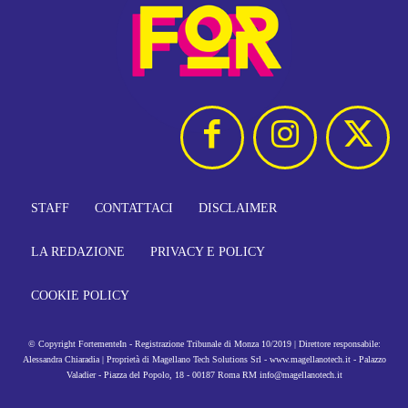
STAFF
CONTATTACI
DISCLAIMER
LA REDAZIONE
PRIVACY E POLICY
COOKIE POLICY
© Copyright FortementeIn - Registrazione Tribunale di Monza 10/2019 | Direttore responsabile:
Alessandra Chiaradia | Proprietà di Magellano Tech Solutions Srl - www.magellanotech.it - Palazzo
Valadier - Piazza del Popolo, 18 - 00187 Roma RM info@magellanotech.it