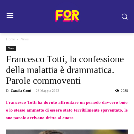
Home
News
News
Francesco Totti, la confessione
della malattia è drammatica.
Parole commoventi
Di
Camilla Conti
-
28 Maggio 2022
2088
Francesco Totti ha dovuto affrontare un periodo davvero buio
e lo stesso ammette di essere stato terribilmente spaventato, le
sue parole arrivano dritte al cuore.