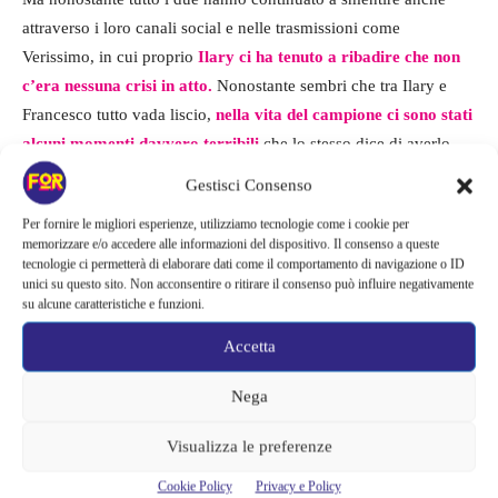
attraverso i loro canali social e nelle trasmissioni come
Verissimo, in cui proprio
Ilary ci ha tenuto a ribadire che non
c’era nessuna crisi in atto.
Nonostante sembri che tra Ilary e
Francesco tutto vada liscio,
nella vita del campione ci sono stati
alcuni momenti davvero terribili
che lo stesso dice di averlo
segnato per sempre.
Gestisci Consenso
Per fornire le migliori esperienze, utilizziamo tecnologie come i cookie per
Francesco ha deciso di raccontare un periodo davvero brutto,
memorizzare e/o accedere alle informazioni del dispositivo. Il consenso a queste
come tantissime altre persone, anche lui ha contratto il Covid
tecnologie ci permetterà di elaborare dati come il comportamento di navigazione o ID
unici su questo sito. Non acconsentire o ritirare il consenso può influire negativamente
durante l’anno scorso, qualcosa che
lo ha profondamente
su alcune caratteristiche e funzioni.
turbato,
è stato proprio lui a rivelare ti aver avuto una
terribile
paura per la sua salute,
proprio perché durante una visita gli era
Accetta
stata diagnosticata una polmonite.
Nega
Visualizza le preferenze
Cookie Policy
Privacy e Policy