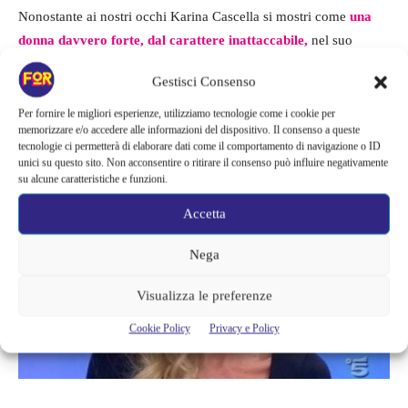
Nonostante ai nostri occhi Karina Cascella si mostri come
una
donna davvero forte, dal carattere inattaccabile,
nel suo
provato ha dovuto affrontare alcune
situazioni davvero
Gestisci Consenso
problematiche
che l’hanno messa in ginocchio, la donna ha
voluto raccontare a cuore aperto
il dramma vissuto proprio
Per fornire le migliori esperienze, utilizziamo tecnologie come i cookie per
memorizzare e/o accedere alle informazioni del dispositivo. Il consenso a queste
all’interno della sua famiglia.
tecnologie ci permetterà di elaborare dati come il comportamento di navigazione o ID
unici su questo sito. Non acconsentire o ritirare il consenso può influire negativamente
su alcune caratteristiche e funzioni.
Accetta
Nega
Visualizza le preferenze
Cookie Policy
Privacy e Policy