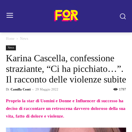
Home
News
News
Karina Cascella, confessione
straziante, “Ci ha picchiato…”.
Il racconto delle violenze subite
Di
Camilla Conti
-
29 Maggio 2022
1797
Proprio la star di Uomini e Donne e Influencer di successo ha
deciso di raccontare un retroscena davvero doloroso della sua
vita, fatto di dolore e violenze.