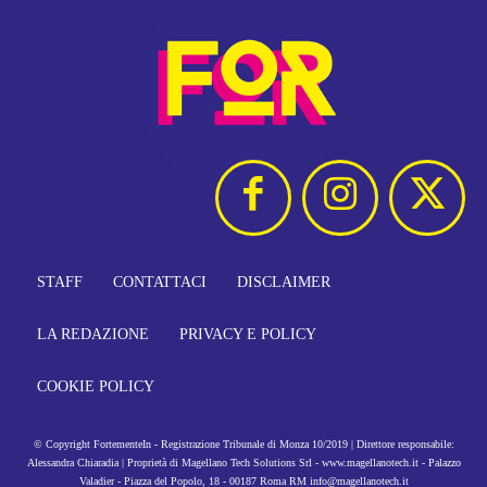
STAFF
CONTATTACI
DISCLAIMER
LA REDAZIONE
PRIVACY E POLICY
COOKIE POLICY
© Copyright FortementeIn - Registrazione Tribunale di Monza 10/2019 | Direttore responsabile:
Alessandra Chiaradia | Proprietà di Magellano Tech Solutions Srl - www.magellanotech.it - Palazzo
Valadier - Piazza del Popolo, 18 - 00187 Roma RM info@magellanotech.it