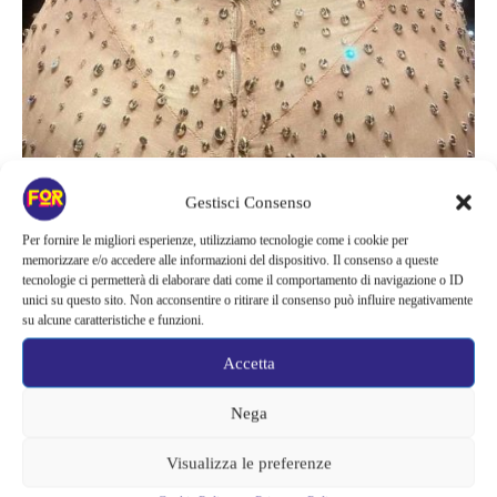
Gestisci Consenso
Taglie forti e diete estreme
Per fornire le migliori esperienze, utilizziamo tecnologie come i cookie per
memorizzare e/o accedere alle informazioni del dispositivo. Il consenso a queste
Nell’intervista del 2 maggio, la Kardashian ha anche rivelato a
tecnologie ci permetterà di elaborare dati come il comportamento di navigazione o ID
unici su questo sito. Non acconsentire o ritirare il consenso può influire negativamente
Vogue di
essersi sottoposta a una dieta estrema per entrare
su alcune caratteristiche e funzioni.
nell’abito
a causa della politica di non modificarlo,
“Indossavo
Accetta
una tuta da sauna due volte al giorno, correvo sul tapis roulant,
ho eliminato completamente tutti gli zuccheri e i carboidrati,
Nega
mangiavo solo verdure e proteine pulitissime… Non morivo di
fame, ma ero molto severa”
, ha dichiarato.
Visualizza le preferenze