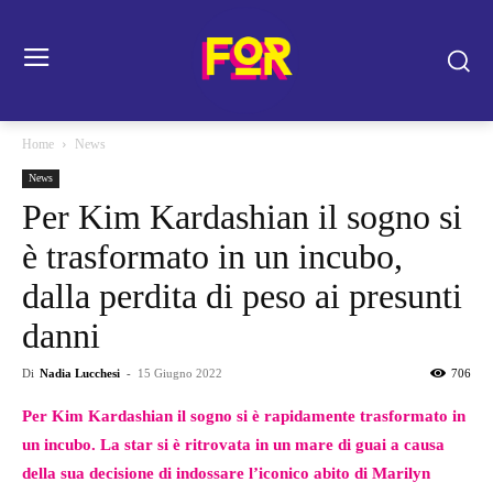
Home
News
News
Per Kim Kardashian il sogno si
è trasformato in un incubo,
dalla perdita di peso ai presunti
danni
Di
Nadia Lucchesi
-
15 Giugno 2022
706
Per Kim Kardashian il sogno si è rapidamente trasformato in
un incubo. La star si è ritrovata in un mare di guai a causa
della sua decisione di indossare l’iconico abito di Marilyn