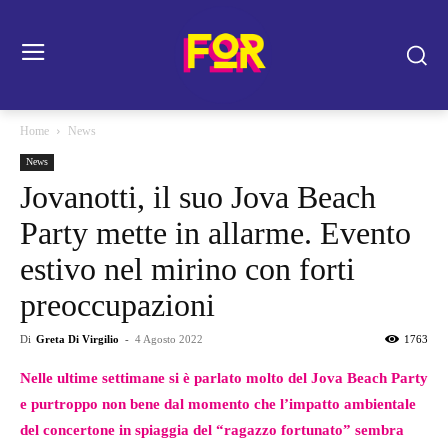
Home
News
News
Jovanotti, il suo Jova Beach
Party mette in allarme. Evento
estivo nel mirino con forti
preoccupazioni
Di
Greta Di Virgilio
-
4 Agosto 2022
1763
Nelle ultime settimane si è parlato molto del Jova Beach Party
e purtroppo non bene dal momento che l’impatto ambientale
del concertone in spiaggia del “ragazzo fortunato” sembra