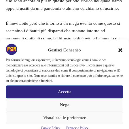
e lo sono ancora di più in questo periodo storico nel quale siamo
appena usciti da una pandemia o almeno cerchiamo di uscirne.
È inevitabile però che intorno a un mega evento come questo si
scatenino i dibattiti più disparati che ruotano intorno ad
argomenti scottanti come: la diffusione di covid e l’aumento di
contagi che proprio a luglio hanno toccato le stelle, passando per
Gestisci Consenso
l’impatto ambientale le cui conseguenze sono riscontrabili anche
Per fornire le migliori esperienze, utilizziamo tecnologie come i cookie per
nell’immediato. Basti pensare ai pesci trovati morti in mare per i
memorizzare e/o accedere alle informazioni del dispositivo. Il consenso a queste
rumori troppo forti, oppure a Fileni, sponsor principale
tecnologie ci permetterà di elaborare dati come il comportamento di navigazione o ID
dell’evento per il food e tristemente noto per i suoi allevamenti
unici su questo sito. Non acconsentire o ritirare il consenso può influire negativamente
su alcune caratteristiche e funzioni.
intensivi.
Accetta
Una delle ultime discussioni da parte degli ambientalisti si è
Nega
scatenata proprio in merito alle ultime date previste del Jova
Beach Party lo scorso 23 e 24 luglio sul litorale di Campo di
Visualizza le preferenze
Mare sul litorale romano.
Cookie Policy
Privacy e Policy