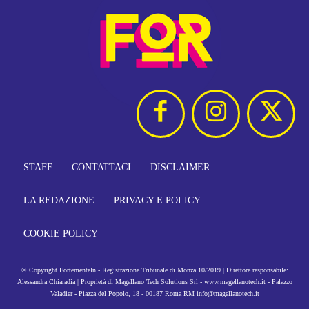
STAFF
CONTATTACI
DISCLAIMER
LA REDAZIONE
PRIVACY E POLICY
COOKIE POLICY
© Copyright FortementeIn - Registrazione Tribunale di Monza 10/2019 | Direttore responsabile:
Alessandra Chiaradia | Proprietà di Magellano Tech Solutions Srl - www.magellanotech.it - Palazzo
Valadier - Piazza del Popolo, 18 - 00187 Roma RM info@magellanotech.it