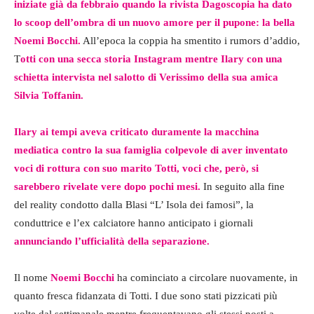
iniziate già da febbraio quando la rivista Dagoscopia ha dato
lo scoop dell’ombra di un nuovo amore per il pupone: la bella
Noemi Bocchi.
All’epoca la coppia ha smentito i rumors d’addio,
T
otti con una secca storia Instagram mentre Ilary con una
schietta intervista nel salotto di Verissimo della sua amica
Silvia Toffanin.
Ilary ai tempi aveva criticato duramente la macchina
mediatica contro la sua famiglia colpevole di aver inventato
voci di rottura con suo marito Totti, voci che, però, si
sarebbero rivelate vere dopo pochi mesi.
In seguito alla fine
del reality condotto dalla Blasi “L’ Isola dei famosi”, la
conduttrice e l’ex calciatore hanno anticipato i giornali
annunciando l’ufficialità della separazione.
Il nome
Noemi Bocchi
ha cominciato a circolare nuovamente, in
quanto fresca fidanzata di Totti. I due sono stati pizzicati più
volte dal settimanale mentre frequentavano gli stessi posti a