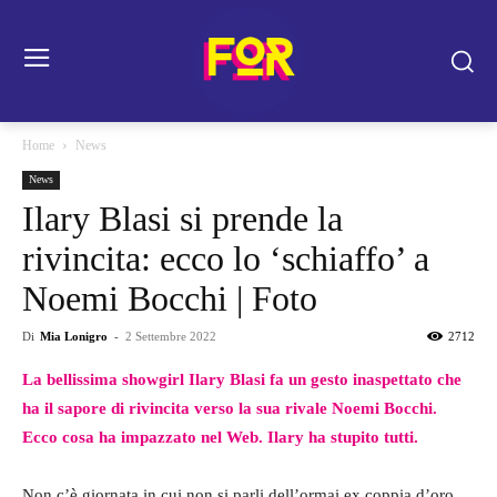
Home
News
News
Ilary Blasi si prende la
rivincita: ecco lo ‘schiaffo’ a
Noemi Bocchi | Foto
Di
Mia Lonigro
-
2 Settembre 2022
2712
La bellissima showgirl Ilary Blasi fa un gesto inaspettato che
ha il sapore di rivincita verso la sua rivale Noemi Bocchi.
Ecco cosa ha impazzato nel Web. Ilary ha stupito tutti.
Non c’è giornata in cui non si parli dell’ormai ex coppia d’oro