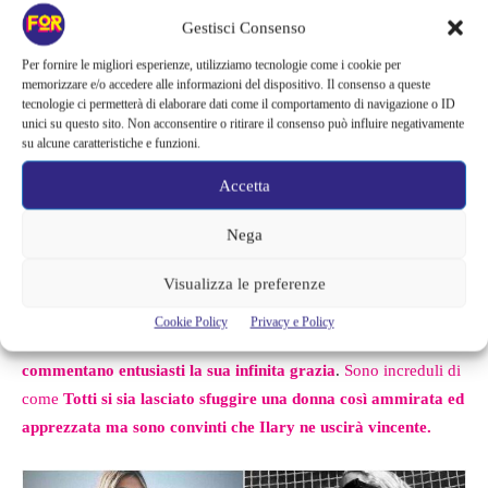
Ilary Blasi ha salutato l’estate con uno scatto incredibile.
La
Gestisci Consenso
donna si mostra in topless distesa sulle piastrelle di una piscina.
Ilary copre il seno mentre guarda lontano dall’obbiettivo
Per fornire le migliori esperienze, utilizziamo tecnologie come i cookie per
memorizzare e/o accedere alle informazioni del dispositivo. Il consenso a queste
indiscreto della telecamera.
tecnologie ci permetterà di elaborare dati come il comportamento di navigazione o ID
unici su questo sito. Non acconsentire o ritirare il consenso può influire negativamente
La foto è incredibilmente sexy ma mantiene quell’allure artistica
su alcune caratteristiche e funzioni.
a cui la donna ha abituato i suoi fan.
Ilary è bellissima e gli
Accetta
ammiratori non possono fare a meno che notare dei dettagli
assurdi.
Nega
Visualizza le preferenze
Gli utenti hanno, infatti, constatato l’incredibile somiglianza con
alcune foto rubate di Noemi e come le due siano, in realtà, molto
Cookie Policy
Privacy e Policy
simili.
I fan si schierano dalla parte dell’ex signora Totti e
commentano entusiasti la sua infinita grazia
.
Sono increduli di
come
Totti si sia lasciato sfuggire una donna così ammirata ed
apprezzata ma sono convinti che Ilary ne uscirà vincente.