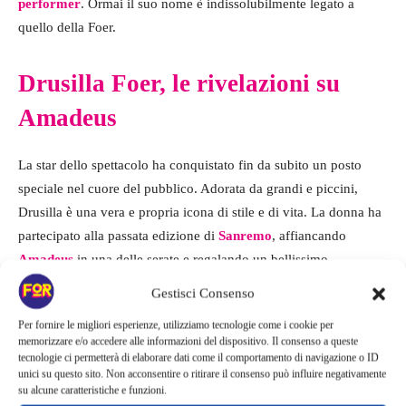
performer
. Ormai il suo nome è indissolubilmente legato a
quello della Foer.
Drusilla Foer, le rivelazioni su
Amadeus
La star dello spettacolo ha conquistato fin da subito un posto
speciale nel cuore del pubblico. Adorata da grandi e piccini,
Drusilla è una vera e propria icona di stile e di vita. La donna ha
partecipato alla passata edizione di
Sanremo
, affiancando
Amadeus
in una delle serate e regalando un bellissimo
monologo al pubblico.
Gestisci Consenso
Per fornire le migliori esperienze, utilizziamo tecnologie come i cookie per
In una recente intervista a
Radio Deejay
ha parlato della serata e
memorizzare e/o accedere alle informazioni del dispositivo. Il consenso a queste
ha svelato alcuni retroscena sul suo rapporto con Amadeus.
tecnologie ci permetterà di elaborare dati come il comportamento di navigazione o ID
unici su questo sito. Non acconsentire o ritirare il consenso può influire negativamente
L’attrice ha svelato di essere stata molto felice di aver partecipato
su alcune caratteristiche e funzioni.
alla
kermesse
, ma c’è stato un particolare molto strano che l’ha