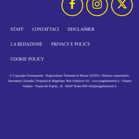
STAFF
CONTATTACI
DISCLAIMER
LA REDAZIONE
PRIVACY E POLICY
COOKIE POLICY
© Copyright FortementeIn - Registrazione Tribunale di Monza 10/2019 | Direttore responsabile:
Alessandra Chiaradia | Proprietà di Magellano Tech Solutions Srl - www.magellanotech.it - Palazzo
Valadier - Piazza del Popolo, 18 - 00187 Roma RM info@magellanotech.it