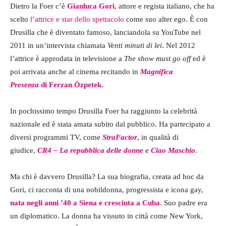
Dietro la Foer c’è
Gianluca Gori
, attore e regista italiano, che ha
scelto
l’attrice e star dello spettacolo
come suo alter ego. È con
Drusilla che è diventato famoso, lanciandola su YouTube nel
2011 in un’intervista chiamata
Venti minuti di lei
. Nel 2012
l’attrice è approdata in televisione a
The show must go off
ed è
poi arrivata anche al cinema recitando in
Magnifica
Presenza
di Ferzan Özpetek
.
In pochissimo tempo Drusilla Foer ha raggiunto la celebrità
nazionale ed è stata amata subito dal pubblico. Ha partecipato a
diversi programmi TV, come
StraFactor
, in qualità di
giudice,
CR4 – La repubblica delle donne
e
Ciao Maschio
.
Ma chi è davvero Drusilla? La sua biografia, creata ad hoc da
Gori, ci racconta di una nobildonna, progressista e icona gay,
nata negli anni ’40 a Siena e cresciuta a Cuba
. Suo padre era
un diplomatico. La donna ha vissuto in città come New York,