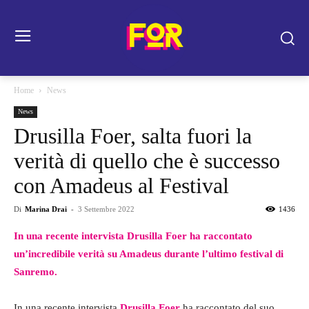
Home
News
News
Drusilla Foer, salta fuori la
verità di quello che è successo
con Amadeus al Festival
Di
Marina Drai
-
3 Settembre 2022
1436
In una recente intervista Drusilla Foer ha raccontato
un’incredibile verità su Amadeus durante l’ultimo festival di
Sanremo.
In una recente intervista
Drusilla Foer
ha raccontato del suo