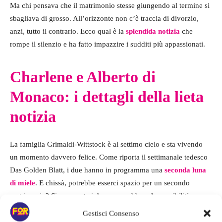
Ma chi pensava che il matrimonio stesse giungendo al termine si
sbagliava di grosso. All’orizzonte non c’è traccia di divorzio,
anzi, tutto il contrario. Ecco qual è la
splendida notizia
che
rompe il silenzio e ha fatto impazzire i sudditi più appassionati.
Charlene e Alberto di
Monaco: i dettagli della lieta
notizia
La famiglia Grimaldi-Wittstock è al settimo cielo e sta vivendo
un momento davvero felice. Come riporta il settimanale tedesco
Das Golden Blatt, i due hanno in programma una
seconda luna
di miele
. E chissà, potrebbe esserci spazio per un secondo
matrimonio? Sicuramente i due ne avrebbero la possibilità.
Gestisci Consenso
Il viaggio testimonia che tutto procede a gonfie vele e,
una fonte