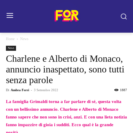
Home
News
News
Charlene e Alberto di Monaco,
annuncio inaspettato, sono tutti
senza parole
Di
Ambra Ferri
-
3 Settembre 2022
1887
La famiglia Grimaldi torna a far parlare di sé, questa volta
con un bellissimo annuncio. Charlene e Alberto di Monaco
fanno sapere che non sono in crisi, anzi. E con una lieta notizia
fanno impazzire di gioia i sudditi. Ecco qual è la grande
novità.