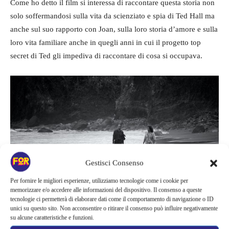
Come ho detto il film si interessa di raccontare questa storia non
solo soffermandosi sulla vita da scienziato e spia di Ted Hall ma
anche sul suo rapporto con Joan, sulla loro storia d’amore e sulla
loro vita familiare anche in quegli anni in cui il progetto top
secret di Ted gli impediva di raccontare di cosa si occupava.
Gestisci Consenso
Per fornire le migliori esperienze, utilizziamo tecnologie come i cookie per
memorizzare e/o accedere alle informazioni del dispositivo. Il consenso a queste
tecnologie ci permetterà di elaborare dati come il comportamento di navigazione o ID
unici su questo sito. Non acconsentire o ritirare il consenso può influire negativamente
La storia di Ted e Joan Hall si intreccia inevitabilmente con gli
su alcune caratteristiche e funzioni.