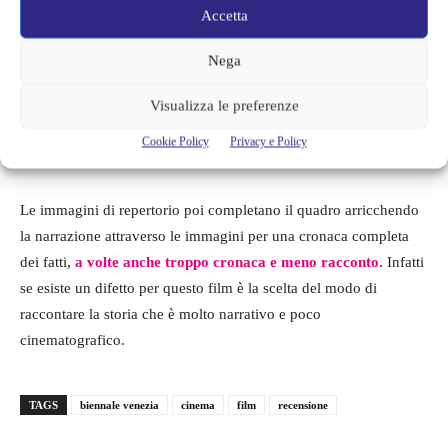
anni di spionaggio di lui e prima ancora con il periodo in cui, in
Accetta
qualità di fisico,
lavorava al progetto della bomba di cui
naturalmente non si poteva parlare con nessuno.
Nega
Visualizza le preferenze
Il regista ha scelto di adoperare un linguaggio televisivo e di
inserire molte interviste con le testimonianze di tutti i protagonisti
Cookie Policy
Privacy e Policy
della storia, oltre che Ted e Joan anche i loro figli e amici.
Le immagini di repertorio poi completano il quadro arricchendo
la narrazione attraverso le immagini per una cronaca completa
dei fatti,
a volte anche troppo cronaca e meno racconto.
Infatti
se esiste un difetto per questo film è la scelta del modo di
raccontare la storia che è molto narrativo e poco
cinematografico.
TAGS
biennale venezia
cinema
film
recensione