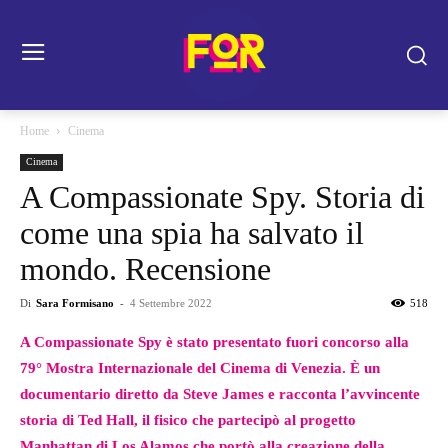
Home
Cinema
Cinema
A Compassionate Spy. Storia di
come una spia ha salvato il
mondo. Recensione
Di
Sara Formisano
-
4 Settembre 2022
518
A Compassionate Spy è stato presentato fuori concorso alla
79° Mostra Internazionale del Cinema di Venezia. È un
documentario diretto da Steve James e racconta l’avvincente
storia di Ted Hall, il fisico che partecipò al progetto
Manhattan di Los Alamos che portò alla creazione della