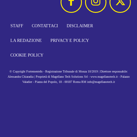
STAFF
CONTATTACI
DISCLAIMER
LA REDAZIONE
PRIVACY E POLICY
COOKIE POLICY
© Copyright FortementeIn - Registrazione Tribunale di Monza 10/2019 | Direttore responsabile:
Alessandra Chiaradia | Proprietà di Magellano Tech Solutions Srl - www.magellanotech.it - Palazzo
Valadier - Piazza del Popolo, 18 - 00187 Roma RM info@magellanotech.it