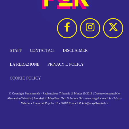
STAFF
CONTATTACI
DISCLAIMER
LA REDAZIONE
PRIVACY E POLICY
COOKIE POLICY
© Copyright FortementeIn - Registrazione Tribunale di Monza 10/2019 | Direttore responsabile:
Alessandra Chiaradia | Proprietà di Magellano Tech Solutions Srl - www.magellanotech.it - Palazzo
Valadier - Piazza del Popolo, 18 - 00187 Roma RM info@magellanotech.it