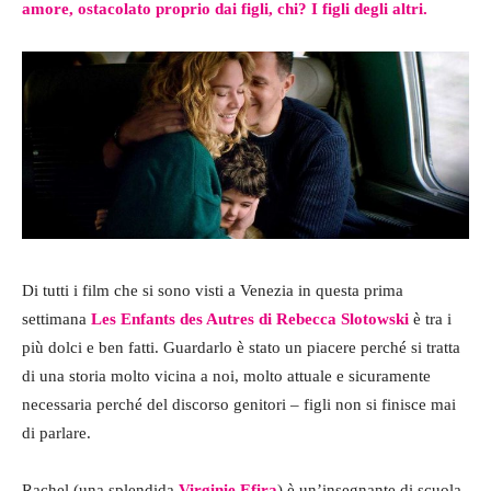
amore, ostacolato proprio dai figli, chi? I figli degli altri.
Di tutti i film che si sono visti a Venezia in questa prima
settimana
Les Enfants des Autres di Rebecca Slotowski
è tra i
più dolci e ben fatti. Guardarlo è stato un piacere perché si tratta
di una storia molto vicina a noi, molto attuale e sicuramente
necessaria perché del discorso genitori – figli non si finisce mai
di parlare.
Rachel (una splendida
Virginie Efira
) è un’insegnante di scuola