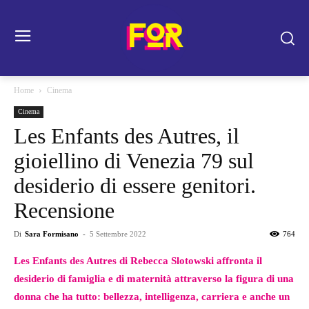
Home
Cinema
Cinema
Les Enfants des Autres, il
gioiellino di Venezia 79 sul
desiderio di essere genitori.
Recensione
Di
Sara Formisano
-
5 Settembre 2022
764
Les Enfants des Autres di Rebecca Slotowski affronta il
desiderio di famiglia e di maternità attraverso la figura di una
donna che ha tutto: bellezza, intelligenza, carriera e anche un