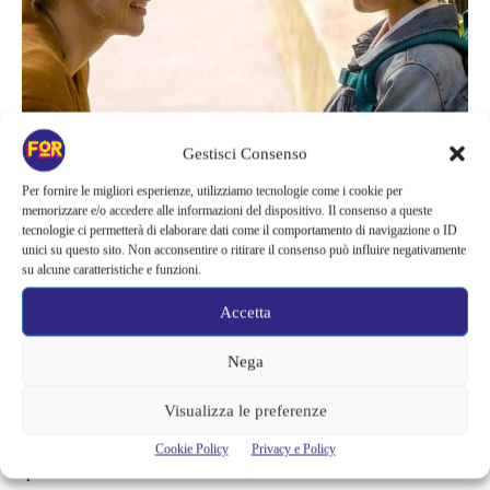
Gestisci Consenso
La sensazione è più o meno quella di un marziano che approda
Per fornire le migliori esperienze, utilizziamo tecnologie come i cookie per
memorizzare e/o accedere alle informazioni del dispositivo. Il consenso a queste
sulla terra, tutto è diverso, ci sono linguaggi, gestualità e codici
tecnologie ci permetterà di elaborare dati come il comportamento di navigazione o ID
completamente diversi e, anche se ti relazioni con un piccolo
unici su questo sito. Non acconsentire o ritirare il consenso può influire negativamente
su alcune caratteristiche e funzioni.
umano di questo pianeta non potrai mai far parte della comunità
senza un figlio tuo.
Accetta
Mentre in Rachel monta sempre di più il desiderio di un figlio
Nega
nello stesso momento cresce il suo isolamento, malgrado il
Visualizza le preferenze
lavoro, malgrado il padre e la sorella minore (sarà lei ad avere un
bambino) e malgrado l’amore di Alì, l’assenza di un figlio,
Cookie Policy
Privacy e Policy
quest’unica cosa che manca nella sua vita diventa il suo