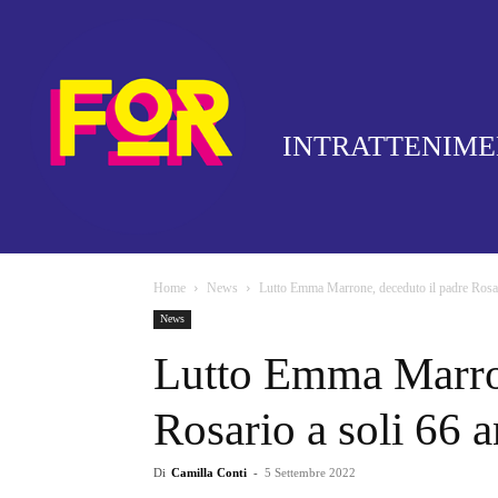
INTRATTENIM
Home
News
Lutto Emma Marrone, deceduto il padre Rosari
News
Lutto Emma Marron
Rosario a soli 66 a
Di
Camilla Conti
-
5 Settembre 2022