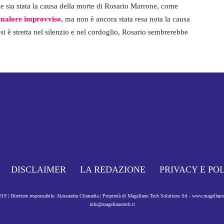
e sia stata la causa della morte di Rosario Marrone, come
le malore improvviso
, ma non è ancora stata resa nota la causa
i è stretta nel silenzio e nel cordoglio, Rosario sembrerebbe
DISCLAIMER
LA REDAZIONE
PRIVACY E PO
9 | Direttore responsabile: Alessandra Chiaradia | Proprietà di Magellano Tech Solutions Srl - www.magellan
info@magellanotech.it