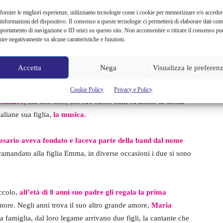
fornire le migliori esperienze, utilizziamo tecnologie come i cookie per memorizzare e/o acceder
 informazioni del dispositivo. Il consenso a queste tecnologie ci permetterà di elaborare dati com
portamento di navigazione o ID unici su questo sito. Non acconsentire o ritirare il consenso pu
uire negativamente su alcune caratteristiche e funzioni.
Accetta
Nega
Visualizza le preferen
ti, figura ammirata e stimata nel suo paese, di cui è stato un
Cookie Policy
Privacy e Policy
 sindaco
, ma non solo, nel suo cuore batteva anche la stessa
aliane sua figlia,
la musica.
sario aveva fondato e faceva parte della band dal nome
ramandato alla figlia Emma, in diverse occasioni i due si sono
iccolo,
all’età di 8 anni suo padre gli regala la prima
more. Negli anni trova il suo altro grande amore,
Maria
a famiglia, dal loro legame arrivano due figli, la cantante che