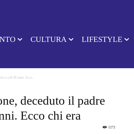
ENTO
CULTURA
LIFESTYLE
o a soli 66 anni. Ecco...
e, deceduto il padre
nni. Ecco chi era
1272