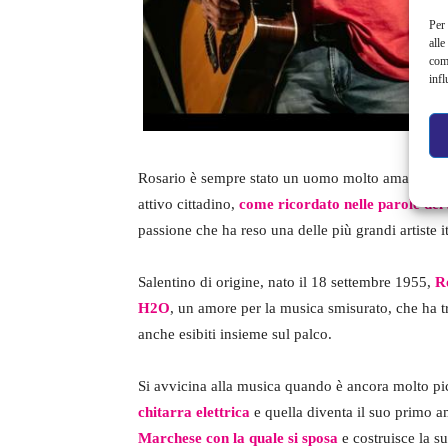
Per 
alle
com
infl
Rosario è sempre stato un uomo molto amato da tut
attivo cittadino,
come ricordato nelle parole del
passione che ha reso una delle più grandi artiste it
Salentino di origine, nato il 18 settembre 1955,
Ro
H2O
, un amore per la musica smisurato, che ha t
anche esibiti insieme sul palco.
Si avvicina alla musica quando è ancora molto p
chitarra elettrica
e quella diventa il suo primo a
Marchese con la quale si sposa
e costruisce la su