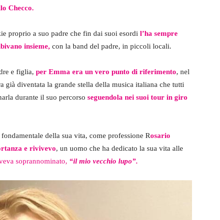
llo Checco.
ie proprio a suo padre che fin dai suoi esordi
l’ha sempre
sibivano insieme,
con la band del padre, in piccoli locali.
re e figlia,
per
Emma era un vero punto di riferimento
, nel
già diventata la grande stella della musica italiana che tutti
rla durante il suo percorso
seguendola nei suoi tour in giro
e fondamentale della sua vita, come professione R
osario
rtanza e rivivevo
, un uomo che ha dedicato la sua vita alle
aveva soprannominato,
“il mio vecchio lupo”.