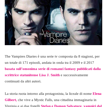
The Vampires Diaries è una serie tv composta da 8 stagioni, per
un totale di 171 episodi, andata in onda tra il 2009 e il 2017
basata sull’omonima serie di romanzi fantasy pubblicati dalla
scrittrice statunitense Lisa J. Smith
e successivamente
continuati da altri autori.
La storia ruota intorno alla protagonista, la liceale di nome
Elena
Gilbert,
che vive a Mystic Falls, una cittadina immaginaria in
Virginia e ai due fratelli
Stefan e Damon Salvatore, vampiri dal