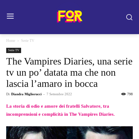
Home
Serie TV
Serie TV
The Vampires Diaries, una serie
tv un po’ datata ma che non
lascia l’amaro in bocca
Di
Diandra Migliorucci
-
7 Settembre 2022
798
La storia di odio e amore dei fratelli Salvatore, tra
incomprensioni e complicità in The Vampires Diaries.