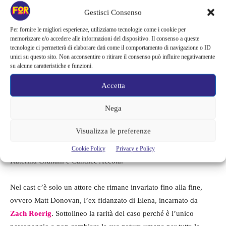
rispettivamente dall’attrice bulgara naturalizzata canadese
Nina
Gestisci Consenso
Dobrev
e dai due attori statunitensi
Paul Wesley e Ian
Somerhalder
.
Per fornire le migliori esperienze, utilizziamo tecnologie come i cookie per
memorizzare e/o accedere alle informazioni del dispositivo. Il consenso a queste
tecnologie ci permetterà di elaborare dati come il comportamento di navigazione o ID
Dietro questo triangolo, aleggia un quarto elemento, una donna,
unici su questo sito. Non acconsentire o ritirare il consenso può influire negativamente
su alcune caratteristiche e funzioni.
di nome Katherine Pierce, molto importante per il destino dei tre
protagonisti, nonché doppelganger di Elena, sempre interpretata
Accetta
da
Nina Dobrev
. Elena ha un fratello minore di nome
Jeremy
Nega
Gilbert
, impersonato da
Steven R. McQueen
, mentre le sue due
migliori amiche sono la strega Bonnie Bennett (fatto del quale
Visualizza le preferenze
sono tutti all’oscuro, compresa Bonnie, per un po’ di tempo) e la
coetanea Caroline Forbes, interpretate rispettivamente dalle attrici
Cookie Policy
Privacy e Policy
Katerina Graham e Candice Accola.
Nel cast c’è solo un attore che rimane invariato fino alla fine,
ovvero Matt Donovan, l’ex fidanzato di Elena, incarnato da
Zach Roerig
. Sottolineo la rarità del caso perché è l’unico