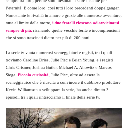
sempre tra loro, perché sono destinati a stare insieme per
l’eternità. E come loro, così tutti i loro precedenti doppelganger.
Nonostante le rivalità in amore e grazie alle numerose avventure,
tutte al limite della morte,
i due fratelli riescono ad avvicinarsi
sempre di più,
risanando quelle vecchie ferite e incomprensioni
che si sono trascinati dietro per più di 200 anni.
La serie tv vanta numerosi sceneggiatori e registi, tra i quali
troviamo Caroline Dries, Julie Plec e Brian Young, e i registi
Chris Grismer, Joshua Butler, Michael A. Allowitz e Marcos
Siega.
Piccola curiosità
, Julie Plec, oltre ad essere la
sceneggiatrice che è riuscita a convincere il dubbioso produttore
Kevin Williamson a sviluppare la serie, ha anche diretto 3
episodi, tra i quali rintracciamo il finale della serie tv.