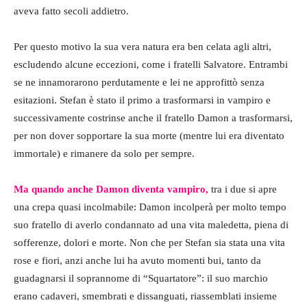
aveva fatto secoli addietro.
Per questo motivo la sua vera natura era ben celata agli altri,
escludendo alcune eccezioni, come i fratelli Salvatore. Entrambi
se ne innamorarono perdutamente e lei ne approfittò senza
esitazioni. Stefan è stato il primo a trasformarsi in vampiro e
successivamente costrinse anche il fratello Damon a trasformarsi,
per non dover sopportare la sua morte (mentre lui era diventato
immortale) e rimanere da solo per sempre.
Ma quando anche Damon diventa vampiro,
tra i due si apre
una crepa quasi incolmabile: Damon incolperà per molto tempo
suo fratello di averlo condannato ad una vita maledetta, piena di
sofferenze, dolori e morte. Non che per Stefan sia stata una vita
rose e fiori, anzi anche lui ha avuto momenti bui, tanto da
guadagnarsi il soprannome di “Squartatore”: il suo marchio
erano cadaveri, smembrati e dissanguati, riassemblati insieme