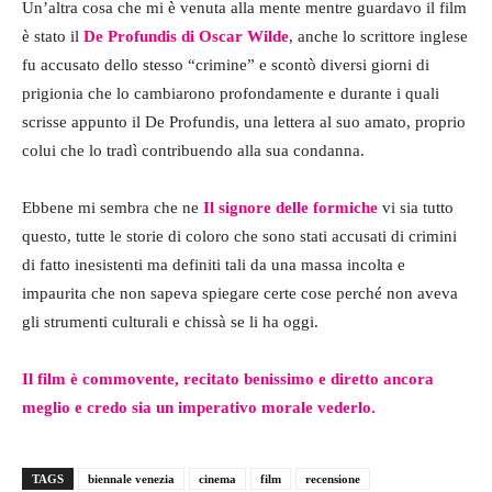
Un’altra cosa che mi è venuta alla mente mentre guardavo il film
è stato il
De Profundis di Oscar Wilde
, anche lo scrittore inglese
fu accusato dello stesso “crimine” e scontò diversi giorni di
prigionia che lo cambiarono profondamente e durante i quali
scrisse appunto il De Profundis, una lettera al suo amato, proprio
colui che lo tradì contribuendo alla sua condanna.
Ebbene mi sembra che ne
Il signore delle formiche
vi sia tutto
questo, tutte le storie di coloro che sono stati accusati di crimini
di fatto inesistenti ma definiti tali da una massa incolta e
impaurita che non sapeva spiegare certe cose perché non aveva
gli strumenti culturali e chissà se li ha oggi.
Il film è commovente, recitato benissimo e diretto ancora
meglio e credo sia un imperativo morale vederlo.
TAGS
biennale venezia
cinema
film
recensione