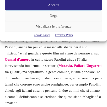
doveva aiutare.
Accetta
Nega
Il signore delle formiche: in
Visualizza le preferenze
questa, mille altre storie
Cookie Policy
Privacy e Policy
È impossibile guardare questa storia e non pensare a Pier Paolo
Pasolini, anche lui più volte messo alla sbarra per il suo
“vizietto” e nel guardare questo film mi viene da pensare al suo
Comizi d’amore
in cui lo stesso Pasolini girava l’Italia
intervistando intellettuali e scrittori (
Moravia, Fallaci, Ungaretti
fra gli altri) ma soprattutto la gente comune, l’Italia popolare. Le
domande di Pasolini agli italiani sono oneste, sono vere, ma per i
tempi che corrono sono anche pruriginose, per esempio Pasolini
chiede agli italiani cosa ne pensano di due uomini che si amano
e come li definiscono e se credono che questi siano “sbagliati” o
“malati”.