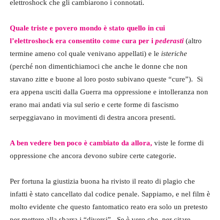
elettroshock che gli cambiarono i connotati.
Quale triste e povero mondo è stato quello in cui
l’elettroshock era consentito come cura per i
pederasti
(altro
termine ameno col quale venivano appellati) e le
isteriche
(perché non dimentichiamoci che anche le donne che non
stavano zitte e buone al loro posto subivano queste “cure”). Si
era appena usciti dalla Guerra ma oppressione e intolleranza non
erano mai andati via sul serio e certe forme di fascismo
serpeggiavano in movimenti di destra ancora presenti.
A ben vedere ben poco è cambiato da allora,
viste le forme di
oppressione che ancora devono subire certe categorie.
Per fortuna la giustizia buona ha rivisto il reato di plagio che
infatti è stato cancellato dal codice penale. Sappiamo, e nel film è
molto evidente che questo fantomatico reato era solo un pretesto
per mettere alla sbarra i “diversi”. Se è vero che, per citare