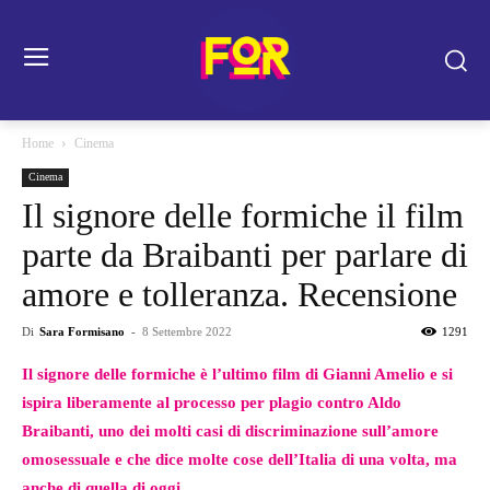
Home
Cinema
Cinema
Il signore delle formiche il film
parte da Braibanti per parlare di
amore e tolleranza. Recensione
Di
Sara Formisano
-
8 Settembre 2022
1291
Il signore delle formiche è l’ultimo film di Gianni Amelio e si
ispira liberamente al processo per plagio contro Aldo
Braibanti, uno dei molti casi di discriminazione sull’amore
omosessuale e che dice molte cose dell’Italia di una volta, ma
anche di quella di oggi.