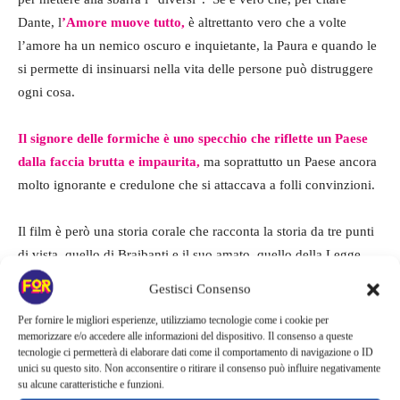
Dante, l
’Amore muove tutto,
è altrettanto vero che a volte
l’amore ha un nemico oscuro e inquietante, la Paura e quando le
si permette di insinuarsi nella vita delle persone può distruggere
ogni cosa.
Il signore delle formiche è uno specchio che riflette un Paese
dalla faccia brutta e impaurita,
ma soprattutto un Paese ancora
molto ignorante e credulone che si attaccava a folli convinzioni.
Il film è però una storia corale che racconta la storia da tre punti
di vista, quello di Braibanti e il suo amato, quello della Legge
che gli si mette contro e quello di un cronista dell’Unità. A
Gestisci Consenso
proposito di questo personaggio
Elio Germano
ha ancora una
Per fornire le migliori esperienze, utilizziamo tecnologie come i cookie per
volta confermato che la sua missione nella vita è quella di
memorizzare e/o accedere alle informazioni del dispositivo. Il consenso a queste
regalarci personaggi brillanti come Ennio, il cronista fuori dal
tecnologie ci permetterà di elaborare dati come il comportamento di navigazione o ID
unici su questo sito. Non acconsentire o ritirare il consenso può influire negativamente
coro che non può accettare che un uomo venga accusato sul
su alcune caratteristiche e funzioni.
nulla. Per altro Braibanti era un compagno in difficoltà e lo si