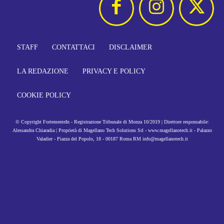
STAFF
CONTATTACI
DISCLAIMER
LA REDAZIONE
PRIVACY E POLICY
COOKIE POLICY
© Copyright FortementeIn - Registrazione Tribunale di Monza 10/2019 | Direttore responsabile:
Alessandra Chiaradia | Proprietà di Magellano Tech Solutions Srl - www.magellanotech.it - Palazzo
Valadier - Piazza del Popolo, 18 - 00187 Roma RM info@magellanotech.it