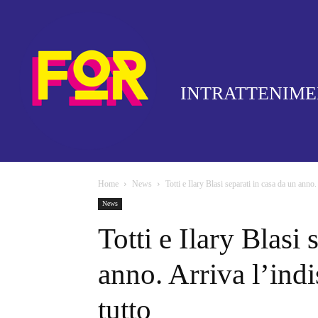
INTRATTENIM
Home
News
Totti e Ilary Blasi separati in casa da un anno.
News
Totti e Ilary Blasi 
anno. Arriva l’ind
tutto