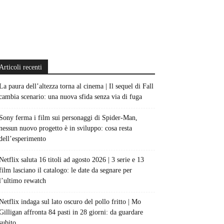
Articoli recenti
La paura dell’altezza torna al cinema | Il sequel di Fall
cambia scenario: una nuova sfida senza via di fuga
Sony ferma i film sui personaggi di Spider-Man,
nessun nuovo progetto è in sviluppo: cosa resta
dell’esperimento
Netflix saluta 16 titoli ad agosto 2026 | 3 serie e 13
film lasciano il catalogo: le date da segnare per
l’ultimo rewatch
Netflix indaga sul lato oscuro del pollo fritto | Mo
Gilligan affronta 84 pasti in 28 giorni: da guardare
subito