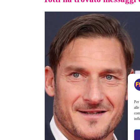
Per 
alle
com
infl