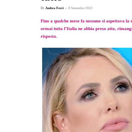
Di
Ambra Ferri
-
8 Settembre 2022
Fino a qualche mese fa nessuno si aspettava la 
ormai tutta l’Italia ne abbia preso atto, riman
risposta.