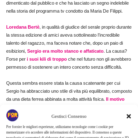
dimenticato dal pubblico e che ha lasciato un segno indelebile
nella storia del programma tv condotto da Maria De Filippi.
Loredana Bertè
, in qualità di giudice del serale proprio durante
la stessa edizione di amici aveva sottolineato l’incredibile
talento del ragazzo, ma faceva notare che, dopo un paio di
esibizioni,
Sergio era molto stanco e affaticato
. La causa?
Forse per
i suoi kili
di troppo
che nel futuro non gli avrebbero
permesso di sostenere un intero concerto senza difficoltà.
Questa sembra essere stata la causa scatenante per cui
Sergio ha abbracciato uno stile di vita più equilibrato, composto
da una dieta ferrea abbinata a molta attività fisica.
Il motivo
che l’ha portato all’allucinante cambiamento
non è stato
estetico, bensì passionale.
Gestisci Consenso
Per fornire le migliori esperienze, utilizziamo tecnologie come i cookie per
Sergio non voleva abbandonare il suo sogno – ormai
memorizzare e/o accedere alle informazioni del dispositivo. Il consenso a queste
tecnologie ci permetterà di elaborare dati come il comportamento di navigazione o ID