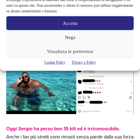
conquistato – di cantare sui palchi più importanti del mondo.
unici su questo sito. Non acconsentire o ritirare il consenso può influire negativamente
Inoltre, ha passato anche un momento drammatico a causa
su alcune caratteristiche e funzioni.
della morte del padre che gli ha sicuramente causato molto
Accetta
stress.
Nega
Visualizza le preferenze
Cookie Policy
Privacy e Policy
Oggi Sergio ha perso ben 35 kili ed è irriconoscibile
.
Anche i fan più stretti sono rimasti senza parole dalla sua forza