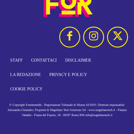
STAFF
CONTATTACI
DISCLAIMER
LA REDAZIONE
PRIVACY E POLICY
COOKIE POLICY
© Copyright FortementeIn - Registrazione Tribunale di Monza 10/2019 | Direttore responsabile:
Alessandra Chiaradia | Proprietà di Magellano Tech Solutions Srl - www.magellanotech.it - Palazzo
Valadier - Piazza del Popolo, 18 - 00187 Roma RM info@magellanotech.it