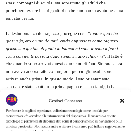
stessi compagni di scuola, ma soprattutto gli adulti che
potrebbero essere i suoi genitori e che non hanno avuto nessuna
empatia per lui.
La testimonianza del ragazzo prosegue così:
“Fino a qualche
giorno fa, ero amato da tutti, credo apprezzato come ragazzo
grazioso e gentile, di punto in bianco mi sono trovato a fare i
conti con gente passata dallo stimarmi allo schifarmi
”. Il fatto è
che quando sono arrivati questi commenti di fatto Simone stesso
non aveva ancora fatto coming out, per cui gli insulti sono
arrivati anche prima. In questo modo il suo orientamento
sessuale è stato sbattuto in prima pagina e la sua famiglia ha
saputo la verità prima che lui stesso potesse parlarci.
Gestisci Consenso
C’è stato perfino qualcuno che ha pensato a una macchinazione,
Per fornire le migliori esperienze, utilizziamo tecnologie come i cookie per
memorizzare e/o accedere alle informazioni del dispositivo. Il consenso a queste
qualcosa di costruito ad hoc e solo per diventare famoso.
tecnologie ci permetterà di elaborare dati come il comportamento di navigazione o ID
unici su questo sito. Non acconsentire o ritirare il consenso può influire negativamente