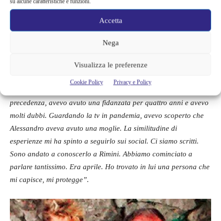
su alcune caratteristiche e funzioni.
Il primo incontro tra Simone e
Accetta
Alessandro
Nega
Se per caso, tra le male lingue, ci fosse qualcuno che volesse
accusare Cecchi Paone di aver irretito il giovane e, invece,
Visualizza le preferenze
l’iniziativa l’ha presa proprio Simone:
“Gli ho scritto su
Cookie Policy
Privacy e Policy
Instagram. Uscivo dalla mia prima relazione omosessuale. In
precedenza, avevo avuto una fidanzata per quattro anni e avevo
molti dubbi. Guardando la tv in pandemia, avevo scoperto che
Alessandro aveva avuto una moglie. La similitudine di
esperienze mi ha spinto a seguirlo sui social. Ci siamo scritti.
Sono andato a conoscerlo a Rimini. Abbiamo cominciato a
parlare tantissimo. Era aprile. Ho trovato in lui una persona che
mi capisce, mi protegge”
.