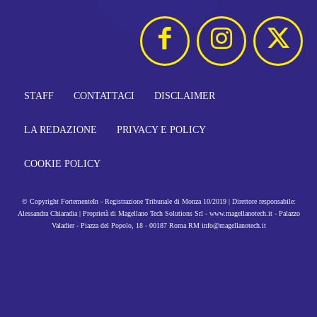
STAFF
CONTATTACI
DISCLAIMER
LA REDAZIONE
PRIVACY E POLICY
COOKIE POLICY
© Copyright FortementeIn - Registrazione Tribunale di Monza 10/2019 | Direttore responsabile:
Alessandra Chiaradia | Proprietà di Magellano Tech Solutions Srl - www.magellanotech.it - Palazzo
Valadier - Piazza del Popolo, 18 - 00187 Roma RM info@magellanotech.it