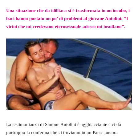
Una situazione che da idilliaca si è trasformata in un incubo, i
baci hanno portato un po’ di problemi al giovane Antolini: “I
vicini che mi credevano eterosessuale adesso mi insultano”.
La testimonianza di Simone Antolini è agghiacciante e ci dà
purtroppo la conferma che ci troviamo in un Paese ancora