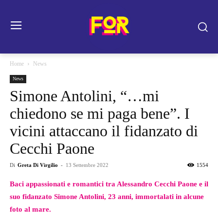
Home
News
News
Simone Antolini, “…mi
chiedono se mi paga bene”. I
vicini attaccano il fidanzato di
Cecchi Paone
Di
Greta Di Virgilio
-
13 Settembre 2022
1554
Baci appassionati e romantici tra Alessandro Cecchi Paone e il
suo fidanzato Simone Antolini, 23 anni, immortalati in alcune
foto al mare.