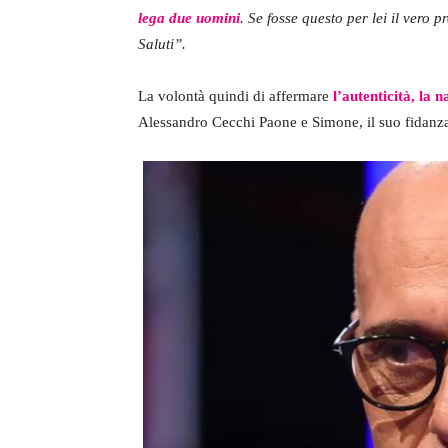
lega due uomini
. Se fosse questo per lei il vero 
Saluti”.
La volontà quindi di affermare
l’autenticità, la 
Alessandro Cecchi Paone e Simone, il suo fidanzat