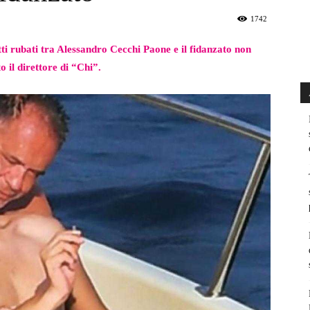
1742
atti rubati tra Alessandro Cecchi Paone e il fidanzato non
o il direttore di “Chi”.