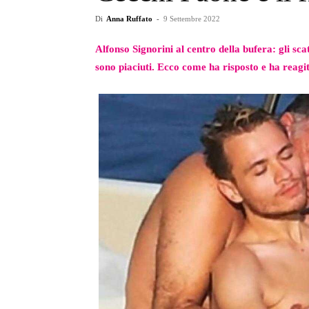
Di
Anna Ruffato
-
9 Settembre 2022
Alfonso Signorini al centro della bufera: gli sc
sono piaciuti. Ecco come ha risposto e ha reagit