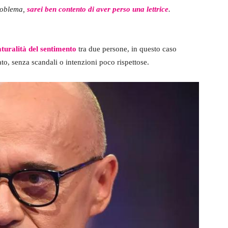
problema,
sarei ben contento di aver perso una lettrice
.
naturalità del sentimento
tra due persone, in questo caso
o, senza scandali o intenzioni poco rispettose.