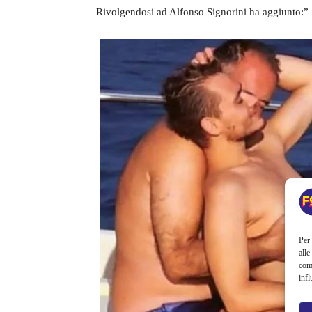
Rivolgendosi ad Alfonso Signorini ha aggiunto:”
Per 
alle
com
infl