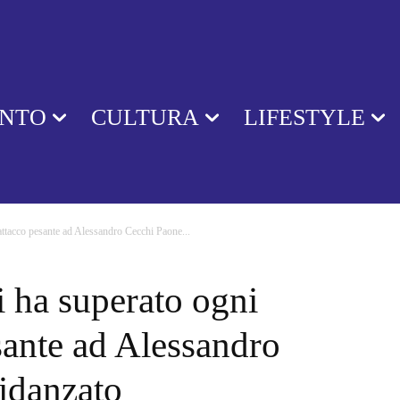
ENTO
CULTURA
LIFESTYLE
attacco pesante ad Alessandro Cecchi Paone...
 ha superato ogni
esante ad Alessandro
fidanzato