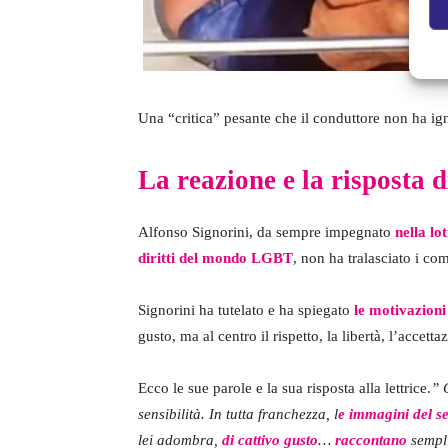
Una “critica” pesante che il conduttore non ha ign
La reazione e la risposta 
Alfonso Signorini, da sempre impegnato
nella lo
diritti del mondo LGBT
, non ha tralasciato i co
Signorini ha tutelato e ha spiegato
le motivazioni
gusto, ma al centro il rispetto, la libertà, l’acce
Ecco le sue parole e la sua risposta alla lettrice.
”
sensibilità
. In tutta franchezza, l
e immagini del s
lei adombra,
di cattivo gusto
…
raccontano
sempl