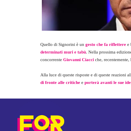
Quello di Signorini è un
gesto che fa riflettere
e 
determinati muri e tabù
. Nella prossima edizion
concorrente
Giovanni Ciacci
che, recentemente, 
Alla luce di queste risposte e di queste reazioni 
di fronte alle critiche
e
porterà avanti le sue idee