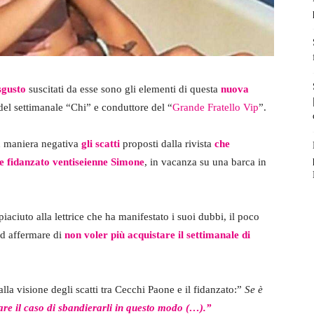
isgusto
suscitati da esse sono gli elementi di questa
nuova
 del settimanale “Chi” e conduttore del “
Grande Fratello Vip
”.
in maniera negativa
gli scatti
proposti dalla rivista
che
e fidanzato ventiseienne Simone
, in vacanza su una barca in
iaciuto alla lettrice che ha manifestato i suoi dubbi, il poco
ad affermare di
non voler più acquistare il settimanale di
lla visione degli scatti tra Cecchi Paone e il fidanzato:”
Se è
re il caso di sbandierarli in questo modo
(…).”