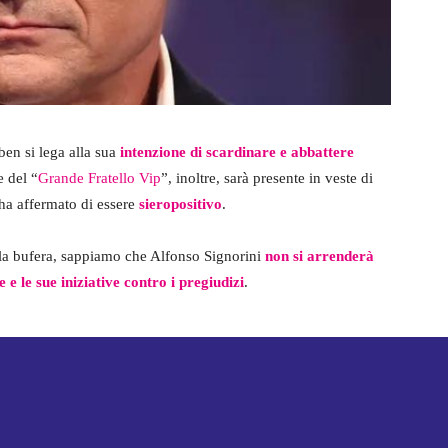
ben si lega alla sua
intenzione di scardinare e abbattere
e del “
Grande Fratello Vip
”, inoltre, sarà presente in veste di
ha affermato di essere
sieropositivo
.
alla bufera, sappiamo che Alfonso Signorini
non si arrenderà
 e le sue iniziative contro i pregiudizi
.