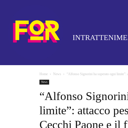
INTRATTENIM
Home
News
“Alfonso Signorini ha superato ogni limite”: 
News
“Alfonso Signorini
limite”: attacco p
Cecchi Paone e il 