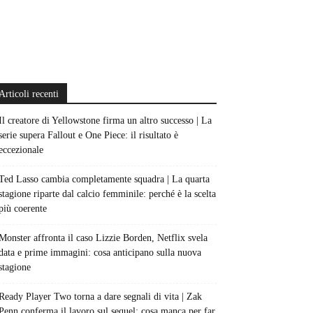
Articoli recenti
Il creatore di Yellowstone firma un altro successo | La
serie supera Fallout e One Piece: il risultato è
eccezionale
Ted Lasso cambia completamente squadra | La quarta
stagione riparte dal calcio femminile: perché è la scelta
più coerente
Monster affronta il caso Lizzie Borden, Netflix svela
data e prime immagini: cosa anticipano sulla nuova
stagione
Ready Player Two torna a dare segnali di vita | Zak
Penn conferma il lavoro sul sequel: cosa manca per far