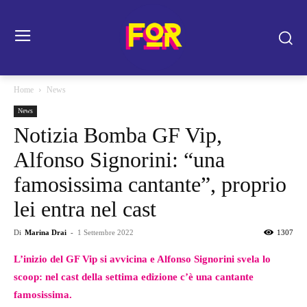
Home
News
News
Notizia Bomba GF Vip,
Alfonso Signorini: “una
famosissima cantante”, proprio
lei entra nel cast
Di
Marina Drai
-
1 Settembre 2022
1307
L’inizio del GF Vip si avvicina e Alfonso Signorini svela lo
scoop: nel cast della settima edizione c’è una cantante
famosissima.