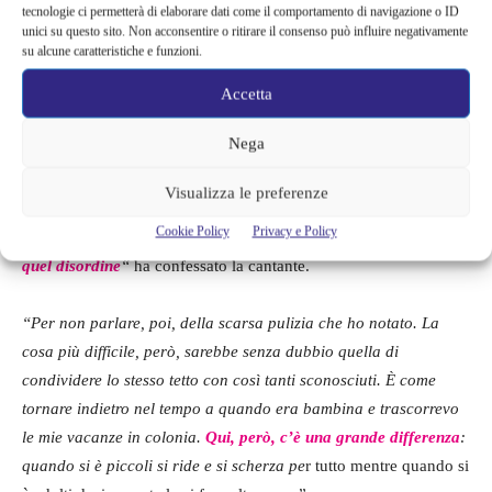
tecnologie ci permetterà di elaborare dati come il comportamento di navigazione o ID
unici su questo sito. Non acconsentire o ritirare il consenso può influire negativamente
su alcune caratteristiche e funzioni.
Accetta
Nega
Visualizza le preferenze
Cookie Policy
Privacy e Policy
“Credo che
per me non sarebbe facile trovarmi in mezzo a tutto
quel disordine
“
ha confessato la cantante.
“Per non parlare, poi, della scarsa pulizia che ho notato. La
cosa più difficile, però, sarebbe senza dubbio quella di
condividere lo stesso tetto con così tanti sconosciuti. È come
tornare indietro nel tempo a quando era bambina e trascorrevo
le mie vacanze in colonia.
Qui, però, c’è una grande differenza
:
quando si è piccoli si ride e si scherza pe
r tutto mentre quando si