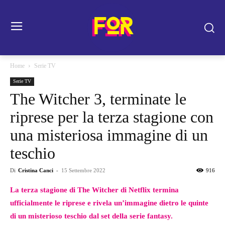
Home
Serie TV
Serie TV
The Witcher 3, terminate le
riprese per la terza stagione con
una misteriosa immagine di un
teschio
Di
Cristina Canci
-
15 Settembre 2022
916
La terza stagione di The Witcher di Netflix termina
ufficialmente le riprese e rivela un’immagine dietro le quinte
di un misterioso teschio dal set della serie fantasy.