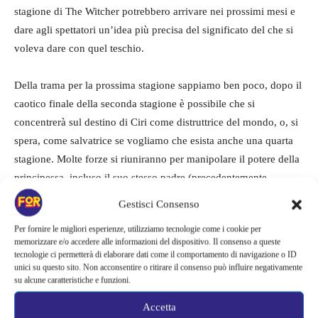
stagione di The Witcher potrebbero arrivare nei prossimi mesi e
dare agli spettatori un’idea più precisa del significato del che si
voleva dare con quel teschio.
Della trama per la prossima stagione sappiamo ben poco, dopo il
caotico finale della seconda stagione è possibile che si
concentrerà sul destino di Ciri come distruttrice del mondo, o, si
spera, come salvatrice se vogliamo che esista anche una quarta
stagione. Molte forze si riuniranno per manipolare il potere della
principessa, incluso il suo stesso padre (precedentemente
defunto), la nota positiva è che adesso Ciri ha Geralt e Yennefer
Gestisci Consenso
al suo fianco.
Per fornire le migliori esperienze, utilizziamo tecnologie come i cookie per
memorizzare e/o accedere alle informazioni del dispositivo. Il consenso a queste
tecnologie ci permetterà di elaborare dati come il comportamento di navigazione o ID
unici su questo sito. Non acconsentire o ritirare il consenso può influire negativamente
su alcune caratteristiche e funzioni.
Accetta