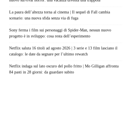
nuovo survival horror: una vacanza diventa una trappola
La paura dell’altezza torna al cinema | Il sequel di Fall cambia
scenario: una nuova sfida senza via di fuga
Sony ferma i film sui personaggi di Spider-Man, nessun nuovo
progetto è in sviluppo: cosa resta dell’esperimento
Netflix saluta 16 titoli ad agosto 2026 | 3 serie e 13 film lasciano il
catalogo: le date da segnare per l’ultimo rewatch
Netflix indaga sul lato oscuro del pollo fritto | Mo Gilligan affronta
84 pasti in 28 giorni: da guardare subito