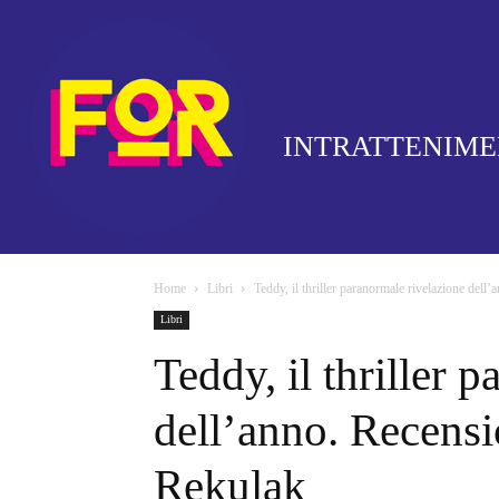
INTRATTENIM
Home
Libri
Teddy, il thriller paranormale rivelazione dell
Libri
Teddy, il thriller 
dell’anno. Recensi
Rekulak