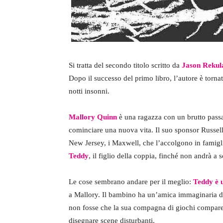
Si tratta del secondo titolo scritto da
Jason Rekul
Dopo il successo del primo libro, l’autore è torna
notti insonni.
Mallory Quinn
è una ragazza con un brutto passa
cominciare una nuova vita. Il suo sponsor Russell
New Jersey, i Maxwell, che l’accolgono in famigli
Teddy
, il figlio della coppia, finché non andrà a 
Le cose sembrano andare per il meglio:
Teddy è u
a Mallory. Il bambino ha un’amica immaginaria di
non fosse che la sua compagna di giochi compare n
disegnare scene disturbanti.