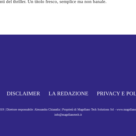
anti del thriller. Un titolo fresco, semplice ma non banale.
DISCLAIMER
LA REDAZIONE
PRIVACY E PO
9 | Direttore responsabile: Alessandra Chiaradia | Proprietà di Magellano Tech Solutions Srl - www.magellan
info@magellanotech.it