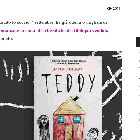
2379
 uscito lo scorso 7 settembre, ha già ottenuto migliaia di
romanzo è in cima alle classifiche dei titoli più venduti
,
goduto.