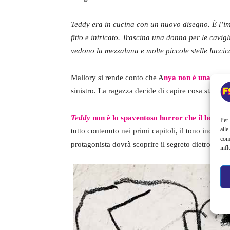
Teddy era in cucina con un nuovo disegno. È l’i
fitto e intricato. Trascina una donna per le cavigli
vedono la mezzaluna e molte piccole stelle lucci
Mallory si rende conto che A
nya non è una semp
sinistro. La ragazza decide di capire cosa sta suc
Teddy
non è lo spaventoso horror che il booktrai
Per 
alle
tutto contenuto nei primi capitoli, il tono inquieta
com
protagonista dovrà scoprire il segreto dietro i di
infl