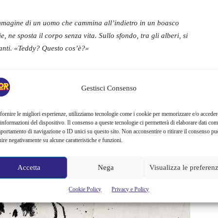
mmagine di un uomo che cammina all’indietro in un boasco
e, ne sposta il corpo senza vita. Sullo sfondo, tra gli alberi, si
canti. «Teddy? Questo cos’è?»
lice amica immaginaria
, ma nasconde qualcosa di molto più
cedendo, ma non ha idea degli orrori che scoprirà.
Gestisci Consenso
ler ci ha fatto credere che fosse
: a parte qualche brivido del
fornire le migliori esperienze, utilizziamo tecnologie come i cookie per memorizzare e/o acceder
 informazioni del dispositivo. Il consenso a queste tecnologie ci permetterà di elaborare dati com
nte lascia spazio ben presto a un thriller paranormale in cui la
portamento di navigazione o ID unici su questo sito. Non acconsentire o ritirare il consenso pu
segni del bambino.
uire negativamente su alcune caratteristiche e funzioni.
Accetta
Nega
Visualizza le preferen
Cookie Policy
Privacy e Policy