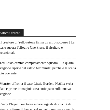
Articoli recenti
Il creatore di Yellowstone firma un altro successo | La
serie supera Fallout e One Piece: il risultato è
eccezionale
Ted Lasso cambia completamente squadra | La quarta
stagione riparte dal calcio femminile: perché è la scelta
più coerente
Monster affronta il caso Lizzie Borden, Netflix svela
data e prime immagini: cosa anticipano sulla nuova
stagione
Ready Player Two torna a dare segnali di vita | Zak
Penn conferma il lavoro sul sequel: cosa manca per far