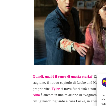
Quindi, qual è il senso di questa storia?
Ebbene, d
stagione, il nuovo capitolo di Locke and Key ripr
proprie vite.
Tyler
si trova fuori città e non ha al
Nina
è ancora in una relazione di “voglio/non v
Per 
alle
rimuginando riguardo a casa Locke, in attesa che 
com