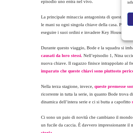
episodio uno entra nel vivo.
infl
La principale minaccia antagonista di questa stag
le mani su ogni singola chiave della casa. Per far
eseguire i suoi ordini e invadere Key House.
Durante questo viaggio, Bode e la squadra si im
causati da loro stessi.
Nell’episodio 1, Nina ucc
nuova chiave. Il ragazzo finisce intrappolato al f
imparato che queste chiavi sono piuttosto peric
Nella terza stagione, invece,
queste premesse son
ricorrente in tutta la serie, in quanto Bode trov
dinamica dell’intera serie e ci si butta a capofitto
Ci sono un paio di novità che cambiano il mondo 
un fucile da caccia. È davvero impressionante il
storia.