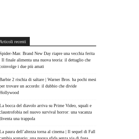
Articoli recenti
Spider-Man: Brand New Day riapre una vecchia ferita
| Il finale alimenta una nuova teoria: il dettaglio che
coinvolge i due più amati
Barbie 2 rischia di saltare | Warner Bros. ha pochi mesi
per trovare un accordo: il dubbio che divide
Hollywood
La bocca del diavolo arriva su Prime Video, squali e
claustrofobia nel nuovo survival horror: una vacanza
diventa una trappola
La paura dell’altezza torna al cinema | Il sequel di Fall
cambia scenario: una nuova sfida senza via di fuga