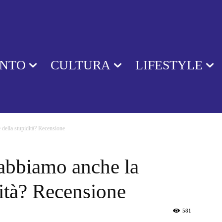
ENTO
CULTURA
LIFESTYLE
della stupidità? Recensione
abbiamo anche la
dità? Recensione
581