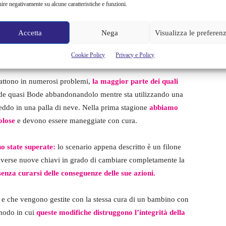
uire negativamente su alcune caratteristiche e funzioni.
ione
è rappresentata dal Capitano Gideon
, deciso a mettere
Accetta
Nega
Visualizza le preferen
lo, usa il potere del Pozzo ed evoca diversi suoi lacchè per
Cookie Policy
Privacy e Policy
battono in numerosi problemi,
la maggior parte dei quali
ide quasi Bode abbandonandolo mentre sta utilizzando una
reddo in una palla di neve. Nella prima stagione
abbiamo
olose
e devono essere maneggiate con cura.
o state superate:
lo scenario appena descritto è un filone
a diverse nuove chiavi in grado di cambiare completamente la
senza curarsi delle conseguenze delle sue azioni.
e che vengono gestite con la stessa cura di un bambino con
 modo in cui
queste modifiche distruggono l’integrità della