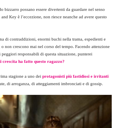
o bizzarro possano essere divertenti da guardare nel senso
 and Key è l’eccezione, non riesce neanche ad avere questo
ena di contraddizioni, enormi buchi nella trama, espedienti e
i o non crescono mai nel corso del tempo. Facendo attenzione
i peggiori responsabili di questa situazione, punterei
i crescita ha fatto questo ragazzo?
prima stagione a uno dei
protagonisti più fastidiosi e irritanti
ate, di arroganza, di atteggiamenti imbronciati e di gossip.