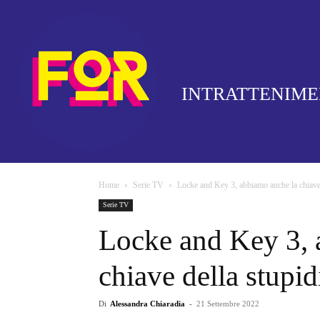
INTRATTENIM
Home
Serie TV
Locke and Key 3, abbiamo anche la chiave 
Serie TV
Locke and Key 3, 
chiave della stupi
Di
Alessandra Chiaradia
-
21 Settembre 2022