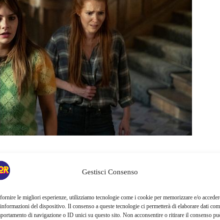
opo il pratico riassunto di Netflix sugli eventi della seconda
ende con la famiglia Locke pronta a rimettere in piedi le
Gestisci Consenso
cuna idea delle chiavi, le ha scordate come da sua volontà,
oglio” con
Josh
, mentre
Kinsey e Bode
stanno sempre
fornire le migliori esperienze, utilizziamo tecnologie come i cookie per memorizzare e/o acceder
 informazioni del dispositivo. Il consenso a queste tecnologie ci permetterà di elaborare dati com
la trama principale riprenda il suo corso. Ed ecco che il primo
portamento di navigazione o ID unici su questo sito. Non acconsentire o ritirare il consenso pu