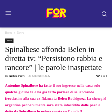
Home
News
News
Spinalbese affonda Belen in
diretta tv: “Persistono rabbia e
rancore” | le parole inaspettate
Di
Ambra Ferri
-
23 Settembre 2022
1104
Antonino Spinalbese ha fatto il suo ingresso nella casa solo
qualche giorno fa e ha già fatto parlare di sé lanciando
frecciatine alla sua ex fidanzata Belen Rodriguez. La showgirl
argentina probabilmente sarà stata infastidita dalle parole
dette da Spinalbese in prima serata su Canale 5.