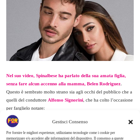
Nel suo video, Spinalbese ha parlato della sua amata figlia,
senza fare alcun accenno alla mamma, Belen Rodriguez
.
Questo è sembrato molto strano sia agli occhi del pubblico che a
quelli del conduttore
Alfonso Signorini
, che ha colto l’occasione
per farglielo notare:
Gestisci Consenso
“
Ho visto che non hai mai citato Belen, volutamente credo
. Ma
io ne approfitto perché lei ci sta guardando in questo momento,
Per fornire le migliori esperienze, utilizziamo tecnologie come i cookie per
memorizzare e/o accedere alle informazioni del dispositivo. Il consenso a queste