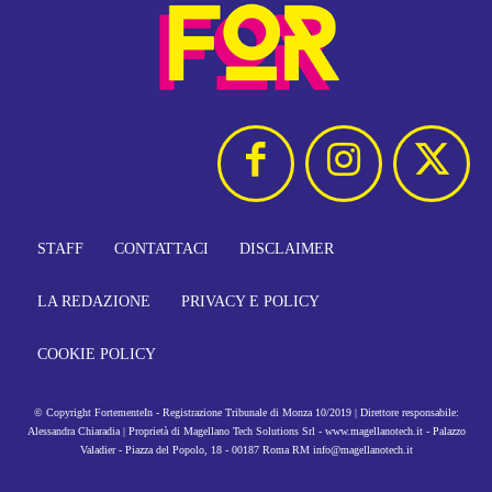
STAFF
CONTATTACI
DISCLAIMER
LA REDAZIONE
PRIVACY E POLICY
COOKIE POLICY
© Copyright FortementeIn - Registrazione Tribunale di Monza 10/2019 | Direttore responsabile:
Alessandra Chiaradia | Proprietà di Magellano Tech Solutions Srl - www.magellanotech.it - Palazzo
Valadier - Piazza del Popolo, 18 - 00187 Roma RM info@magellanotech.it