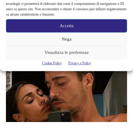
ci siamo sentiti ieri. Ciao Belen, un bacio! Credo che comunque
tecnologie ci permetterà di elaborare dati come il comportamento di navigazione o ID
anche lei farà il tifo per te”
, ha detto Signorini.
unici su questo sito. Non acconsentire o ritirare il consenso può influire negativamente
su alcune caratteristiche e funzioni.
Alla provocazione Antonino ha risposto:
“
Salutiamo mia figlia,
Accetta
più che altro
!”
. Insomma, un ulteriore modo di ribadire che
Nega
vuole esclusivamente parlare della bambina senza soffermarsi su
Belen.
Visualizza le preferenze
Cookie Policy
Privacy e Policy