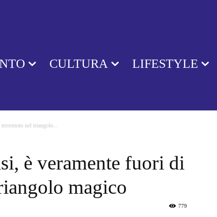
ENTO
CULTURA
LIFESTYLE
 terremoto nel triangolo...
si, è veramente fuori di
 triangolo magico
779