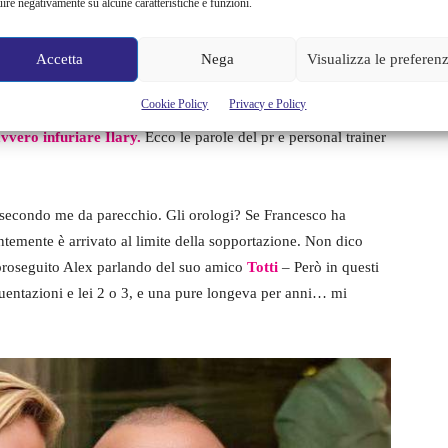
uire negativamente su alcune caratteristiche e funzioni.
iner ai danni di Ilary Blasi
. La nota stampa diffusa dai legali
prio difensore di procedere contro Alex Nuccetelli a fronte
ie palesemente false e aventi contenuto diffamatorio”
Accetta
Nega
Visualizza le preferen
Cookie Policy
Privacy e Policy
lli aveva infatti parlato dei
retroscena troppo personali
avvero infuriare Ilary.
Ecco le parole del pr e personal trainer
, secondo me da parecchio. Gli orologi? Se Francesco ha
ntemente è arrivato al limite della sopportazione. Non dico
 proseguito Alex parlando del suo amico
Totti
– Però in questi
quentazioni e lei 2 o 3, e una pure longeva per anni… mi