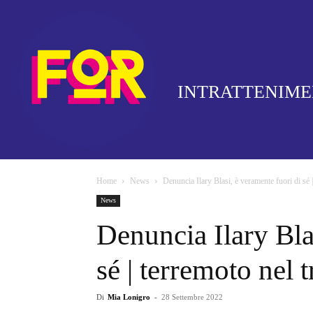
INTRATTENIM
Home
News
Denuncia Ilary Blasi, è veramente fuori di sé |
News
Denuncia Ilary Bla
sé | terremoto nel
Di
Mia Lonigro
-
28 Settembre 2022