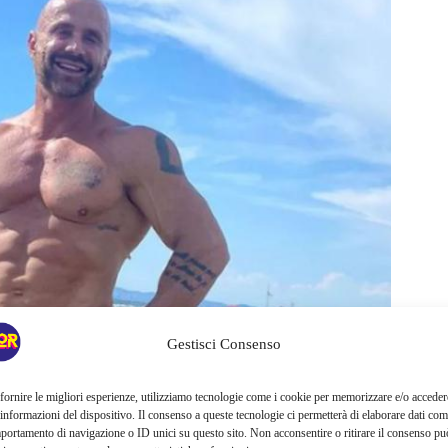
Gestisci Consenso
fornire le migliori esperienze, utilizziamo tecnologie come i cookie per memorizzare e/o acceder
 informazioni del dispositivo. Il consenso a queste tecnologie ci permetterà di elaborare dati com
sandro Simeone
di denunciare Alex
Nuccettelli soprattutto
portamento di navigazione o ID unici su questo sito. Non acconsentire o ritirare il consenso pu