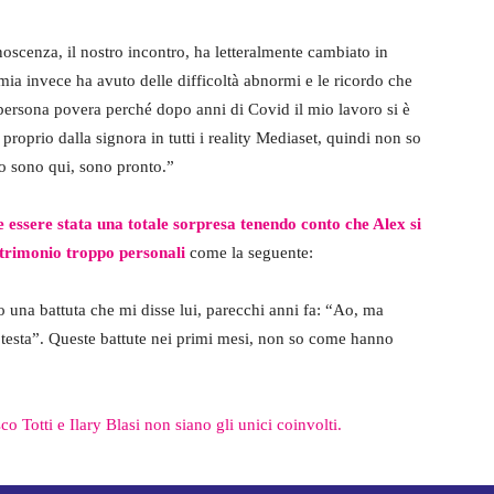
noscenza, il nostro incontro, ha letteralmente cambiato in
 mia invece ha avuto delle difficoltà abnormi e le ricordo che
persona povera perché dopo anni di Covid il mio lavoro si è
roprio dalla signora in tutti i reality Mediaset, quindi non so
o sono qui, sono pronto.”
 essere stata una totale sorpresa tenendo conto che Alex si
trimonio troppo personali
come la seguente:
o una battuta che mi disse lui, parecchi anni fa: “Ao, ma
 testa”. Queste battute nei primi mesi, non so come hanno
o Totti e Ilary Blasi non siano gli unici coinvolti.