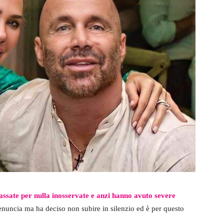
assate per nulla inosservate e anzi hanno avuto severe
nuncia ma ha deciso non subire in silenzio ed è per questo