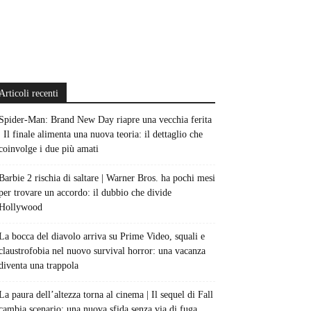
Articoli recenti
Spider-Man: Brand New Day riapre una vecchia ferita
| Il finale alimenta una nuova teoria: il dettaglio che
coinvolge i due più amati
Barbie 2 rischia di saltare | Warner Bros. ha pochi mesi
per trovare un accordo: il dubbio che divide
Hollywood
La bocca del diavolo arriva su Prime Video, squali e
claustrofobia nel nuovo survival horror: una vacanza
diventa una trappola
La paura dell’altezza torna al cinema | Il sequel di Fall
cambia scenario: una nuova sfida senza via di fuga