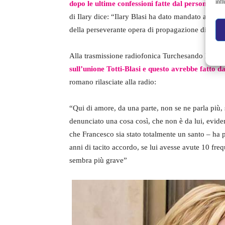
infl
dopo le ultime confessioni fatte dal personal tra
di Ilary dice: “Ilary Blasi ha dato mandato al pro
della perseverante opera di propagazione di notiz
Alla trasmissione radiofonica Turchesando Nuccete
sull’unione Totti-Blasi e questo avrebbe fatto d
romano rilasciate alla radio:
“Qui di amore, da una parte, non se ne parla più
denunciato una cosa così, che non è da lui, evide
che Francesco sia stato totalmente un santo – ha
anni di tacito accordo, se lui avesse avute 10 fre
sembra più grave”