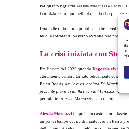
Per quanto riguarda Alessia Marcuzzi e Paolo Cal
la notizia era un po’ nell’aria, ce lo si aspettava 
Una delle ultime foto pubblicate che li vede in
felici e sorridenti. Nessuno avrebbe mai potuto 
Per 
alle
com
La crisi iniziata con Stef
infl
Era l’estate del 2020 quando
Dagospia rivelò di 
attualmente sembra tornato felicemente con Belé
Belen Rodriguez
“aveva lasciato De Martino perch
presunte prove di un flirt con la Marcuzzi”
e i tem
periodo fra Alessia Marcuzzi e suo marito.
Alessia Marcuzzi
in quella occasione non lasciò
un po’ di tempo decise di mantenere un basso prof
delle tante crisi che ci sarebbero state in seguito f