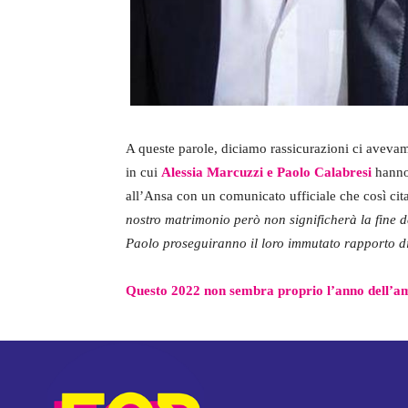
A queste parole, diciamo rassicurazioni ci avevam
in cui
Alessia Marcuzzi e Paolo Calabresi
hanno 
all’Ansa con un comunicato ufficiale che così cit
nostro matrimonio però non significherà la fine del
Paolo proseguiranno il loro immutato rapporto di
Questo 2022 non sembra proprio l’anno dell’am