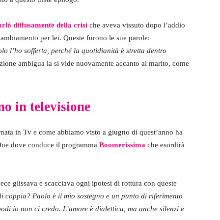
rlò diffusamente della crisi
che aveva vissuto dopo l’addio
cambiamento per lei. Queste furono le sue parole:
l’ho sofferta, perché la quotidianità è stretta dentro
azione ambigua la si vide nuovamente accanto al marito, come
no in televisione
rnata in Tv e come abbiamo visto a giugno di quest’anno ha
i Due dove conduce il programma
Boomerissima
che esordirà
ece glissava e scacciava ogni ipotesi di rottura con queste
di coppia? Paolo è il mio sostegno e un punto di riferimento
omodi io non ci credo. L’amore è dialettica, ma anche silenzi e