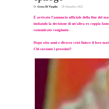
Di
Greta Di Virgilio
-
28 Settembre 2022
È arrivato l’annuncio ufficiale della fine del m
imitando la decisione di un’altra ex coppia famo
comunicato congiunto.
Dopo otto anni e diverse crisi finisce il loro 
Chi saranno i prossimi?