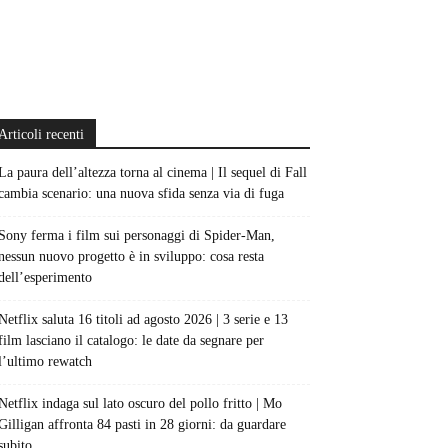
Articoli recenti
La paura dell’altezza torna al cinema | Il sequel di Fall
cambia scenario: una nuova sfida senza via di fuga
Sony ferma i film sui personaggi di Spider-Man,
nessun nuovo progetto è in sviluppo: cosa resta
dell’esperimento
Netflix saluta 16 titoli ad agosto 2026 | 3 serie e 13
film lasciano il catalogo: le date da segnare per
l’ultimo rewatch
Netflix indaga sul lato oscuro del pollo fritto | Mo
Gilligan affronta 84 pasti in 28 giorni: da guardare
subito