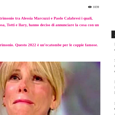
1039
atrimonio tra Alessia Marcuzzi e Paolo Calabresi i quali,
sa, Totti e Ilary, hanno deciso di annunciare la cosa con un
matrimonio. Questo 2022 è un’ecatombe per le coppie famose.