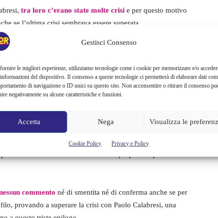
abresi,
tra loro c’erano state molte crisi
e per questo motivo
anche se l’ultima crisi sembrava essere superata.
Gestisci Consenso
sieme è del primo Agosto, quando erano a Londra e sembravano
immaginare l’imminente separazione.
fornire le migliori esperienze, utilizziamo tecnologie come i cookie per memorizzare e/o acceder
 informazioni del dispositivo. Il consenso a queste tecnologie ci permetterà di elaborare dati com
portamento di navigazione o ID unici su questo sito. Non acconsentire o ritirare il consenso pu
ano De Martino
uire negativamente su alcune caratteristiche e funzioni.
un flirt tra Alessia Marcuzzi e Stefano De Martino
, che
Accetta
Nega
Visualizza le preferen
n Rodriguez. Eppure al tempo Roberto D’Agostino rivelò che
é nell’aprile 2020 avrebbe scoperto sul cellulare di lui le
Cookie Policy
Privacy e Policy
pi coincidevano con una crisi in corso proprio in quel
nessun commento
né di smentita né di conferma anche se per
ilo, provando a superare la crisi con Paolo Calabresi, una
ino a questo triste epilogo.