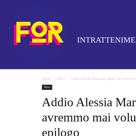
INTRATTENIM
Home
News
Addio Alessia Marcuzzi, parole che non avre
News
Addio Alessia Mar
avremmo mai volut
epilogo