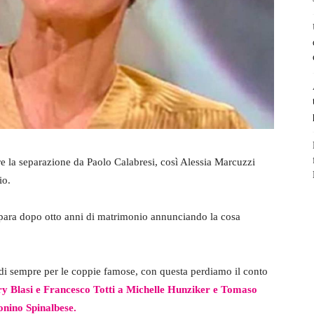
e la separazione da Paolo Calabresi, così Alessia Marcuzzi
io.
epara dopo otto anni di matrimonio annunciando la cosa
 di sempre per le coppie famose, con questa perdiamo il conto
ry Blasi e Francesco Totti a Michelle Hunziker e Tomaso
onino Spinalbese.