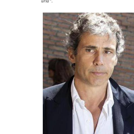
urla”
.