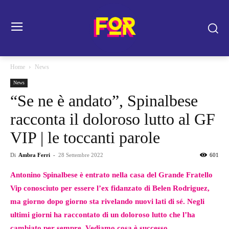
Home
News
News
“Se ne è andato”, Spinalbese
racconta il doloroso lutto al GF
VIP | le toccanti parole
Di
Ambra Ferri
-
28 Settembre 2022
601
Antonino Spinalbese è entrato nella casa del Grande Fratello
Vip conosciuto per essere l’ex fidanzato di Belen Rodriguez,
ma giorno dopo giorno sta rivelando nuovi lati di sé. Negli
ultimi giorni ha raccontato di un doloroso lutto che l’ha
cambiato per sempre. Vediamo cosa è successo.