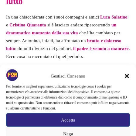
lutto
In una chiacchierata con i suoi compagni e amici
Luca Salatino
e
Cristina Quaranta
si è lasciato andare ripercorrendo
un
drammatico momento della sua vita
che l’ha cambiato per
sempre. Antonino, infatti, ha affrontato un
brutto e doloroso
lutto
: dopo il divorzio dei genitori,
il padre è venuto a mancare
.
Ecco cosa ha raccontato di quel periodo.
“
Mio padre se n’è andato quando avevo 16 anni
e voglio che mi
Gestisci Consenso
figlia abbia sempre un ricordo di me, di come muovo le mani, ad
Per fornire le migliori esperienze, utilizziamo tecnologie come i cookie per
esempio. È quello che manca a me di mio padre”
, ha detto.
memorizzare e/o accedere alle informazioni del dispositivo. Il consenso a queste
tecnologie ci permetterà di elaborare dati come il comportamento di navigazione o ID
unici su questo sito. Non acconsentire o ritirare il consenso può influire negativamente
su alcune caratteristiche e funzioni.
Accetta
Nega