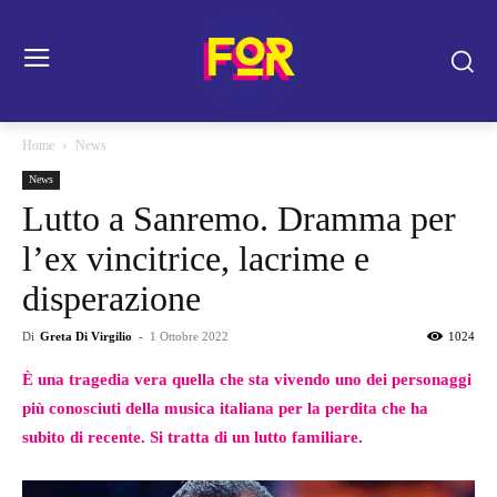
Home
News
News
Lutto a Sanremo. Dramma per
l’ex vincitrice, lacrime e
disperazione
Di
Greta Di Virgilio
-
1 Ottobre 2022
1024
È una tragedia vera quella che sta vivendo uno dei personaggi
più conosciuti della musica italiana per la perdita che ha
subito di recente. Si tratta di un lutto familiare.