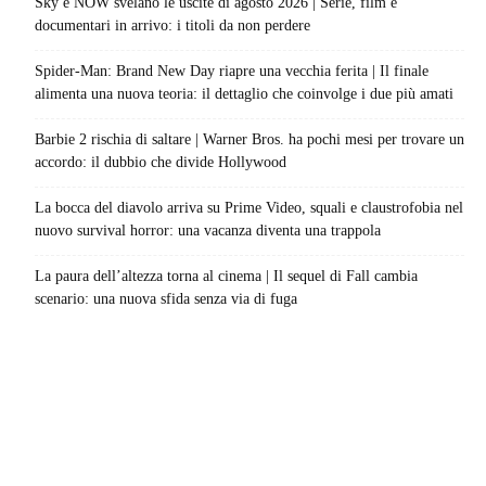
Sky e NOW svelano le uscite di agosto 2026 | Serie, film e
documentari in arrivo: i titoli da non perdere
Spider-Man: Brand New Day riapre una vecchia ferita | Il finale
alimenta una nuova teoria: il dettaglio che coinvolge i due più amati
Barbie 2 rischia di saltare | Warner Bros. ha pochi mesi per trovare un
accordo: il dubbio che divide Hollywood
La bocca del diavolo arriva su Prime Video, squali e claustrofobia nel
nuovo survival horror: una vacanza diventa una trappola
La paura dell’altezza torna al cinema | Il sequel di Fall cambia
scenario: una nuova sfida senza via di fuga