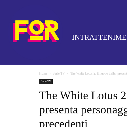
INTRATTENIM
Home
Serie TV
The White Lotus 2, il nuovo trailer present
Serie TV
The White Lotus 2,
presenta personagg
precedenti