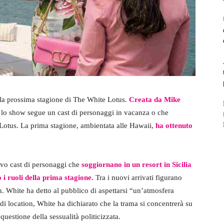
la prossima stagione di The White Lotus.
Creata da Mike
, lo show segue un cast di personaggi in vacanza o che
 Lotus. La prima stagione, ambientata alle Hawaii,
ha ottenuto
vo cast di personaggi che
soggiornano in un resort in Sicilia
i ruoli della prima stagione.
Tra i nuovi arrivati figurano
White ha detto al pubblico di aspettarsi “un’atmosfera
di location, White ha dichiarato che la trama si concentrerà su
 questione della sessualità politicizzata.