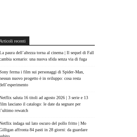
Articoli recenti
La paura dell’altezza torna al cinema | Il sequel di Fall
cambia scenario: una nuova sfida senza via di fuga
Sony ferma i film sui personaggi di Spider-Man,
nessun nuovo progetto è in sviluppo: cosa resta
dell’esperimento
Netflix saluta 16 titoli ad agosto 2026 | 3 serie e 13
film lasciano il catalogo: le date da segnare per
l’ultimo rewatch
Netflix indaga sul lato oscuro del pollo fritto | Mo
Gilligan affronta 84 pasti in 28 giorni: da guardare
subito