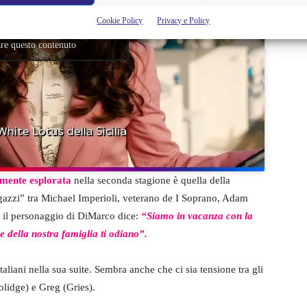
Cookie Policy
Privacy e Policy
ccettare i cookie marketing e
are questo contenuto
lmente esplorata
nella seconda stagione è quella della
agazzi” tra Michael Imperioli, veterano de I Soprano, Adam
 il personaggio di DiMarco dice:
“Siamo in vacanza con la
e della nostra famiglia ti odiano”.
taliani nella sua suite. Sembra anche che ci sia tensione tra gli
lidge) e Greg (Gries).