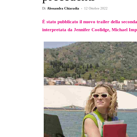
Di
Alessandra Chiaradia
-
12 Ottobre 2022
È stato pubblicato il nuovo trailer della second
interpretata da Jennifer Coolidge, Michael Imp