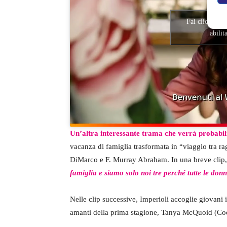
Fai clic per a
abilit
Un’altra interessante trama che verrà probabi
vacanza di famiglia trasformata in “viaggio tra r
DiMarco e F. Murray Abraham. In una breve clip,
famiglia e siamo solo noi tre perché tutte le donn
Nelle clip successive, Imperioli accoglie giovani i
amanti della prima stagione, Tanya McQuoid (Coo