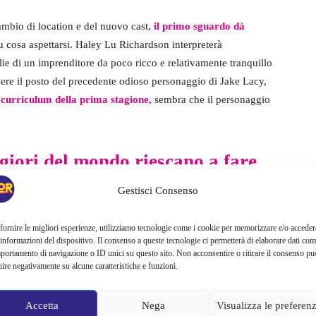
ambio di location e del nuovo cast,
il primo sguardo dà
u cosa aspettarsi. Haley Lu Richardson interpreterà
lie di un imprenditore da poco ricco e relativamente tranquillo
ere il posto del precedente odioso personaggio di Jake Lacy,
curriculum della prima stagione,
sembra che il personaggio
giori del mondo riescano a fare
Gestisci Consenso
fornire le migliori esperienze, utilizziamo tecnologie come i cookie per memorizzare e/o acceder
 informazioni del dispositivo. Il consenso a queste tecnologie ci permetterà di elaborare dati com
portamento di navigazione o ID unici su questo sito. Non acconsentire o ritirare il consenso pu
uire negativamente su alcune caratteristiche e funzioni.
Accetta
Nega
Visualizza le preferen