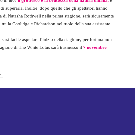
o in luce
il grottesco e la bruttezza della natura umana,
e
i superarla. Inoltre, dopo quello che gli spettatori hanno
da di Natasha Rothwell nella prima stagione, sarà sicuramente
 tra la Coolidge e Richardson nel ruolo della sua assistente.
sarà facile aspettare l’inizio della stagione, per fortuna non
tagione di The White Lotus sarà trasmesso il
7 novembre
r