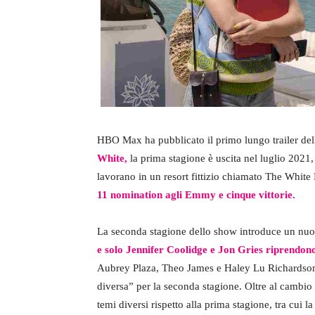
HBO Max ha pubblicato il primo lungo trailer del
White,
la prima stagione è uscita nel luglio 2021
lavorano in un resort fittizio chiamato The White
11 nomination agli Emmy e cinque vittorie.
La seconda stagione dello show introduce un nuo
e solo Jennifer Coolidge e Jon Gries riprendono 
Aubrey Plaza, Theo James e Haley Lu Richardson. 
diversa” per la seconda stagione. Oltre al cambio 
temi diversi rispetto alla prima stagione, tra cui la