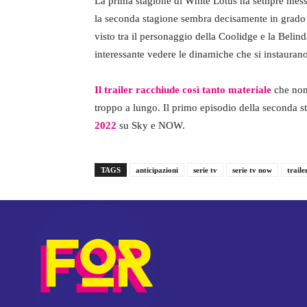
La prima stagione di White Lotus ha sempre mess
la seconda stagione sembra decisamente in grado d
visto tra il personaggio della Coolidge e la Belin
interessante vedere le dinamiche che si instaurano
Il trailer racchiude così tanto materiale
che non 
troppo a lungo. Il primo episodio della seconda s
2022
su Sky e NOW.
TAGS
anticipazioni
serie tv
serie tv now
traile