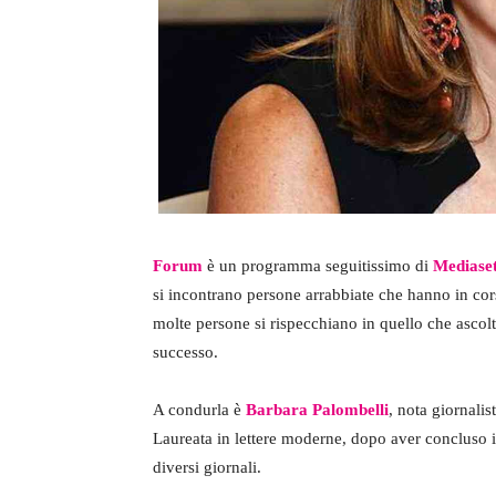
Forum
è un programma seguitissimo di
Mediase
si incontrano persone arrabbiate che hanno in cors
molte persone si rispecchiano in quello che ascolt
successo.
A condurla è
Barbara Palombelli
, nota giornalis
Laureata in lettere moderne, dopo aver concluso il
diversi giornali.