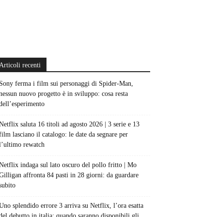
Articoli recenti
Sony ferma i film sui personaggi di Spider-Man,
nessun nuovo progetto è in sviluppo: cosa resta
dell’esperimento
Netflix saluta 16 titoli ad agosto 2026 | 3 serie e 13
film lasciano il catalogo: le date da segnare per
l’ultimo rewatch
Netflix indaga sul lato oscuro del pollo fritto | Mo
Gilligan affronta 84 pasti in 28 giorni: da guardare
subito
Uno splendido errore 3 arriva su Netflix, l’ora esatta
del debutto in italia: quando saranno disponibili gli