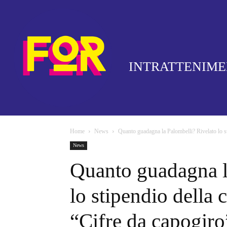
INTRATTENIM
Home
News
Quanto guadagna la Palombelli? Rivelato lo st
News
Quanto guadagna l
lo stipendio della 
“Cifre da capogiro