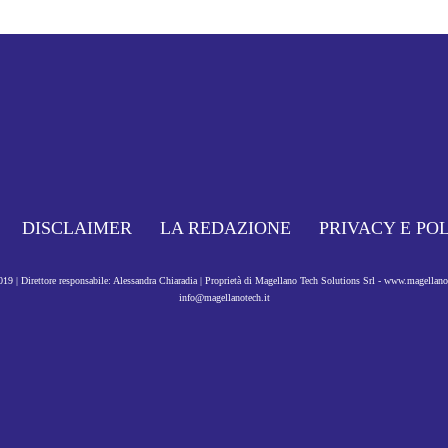
DISCLAIMER
LA REDAZIONE
PRIVACY E PO
9 | Direttore responsabile: Alessandra Chiaradia | Proprietà di Magellano Tech Solutions Srl - www.magellan
info@magellanotech.it