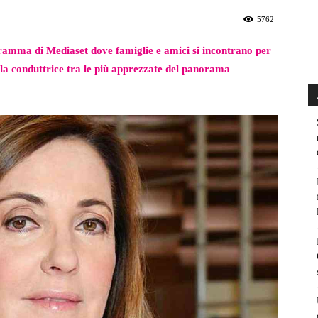
5762
ramma di Mediaset dove famiglie e amici si incontrano per
 la conduttrice tra le più apprezzate del panorama