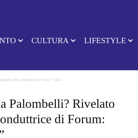
ENTO
CULTURA
LIFESTYLE
ipendio della conduttrice di Forum: “Cifre...
a Palombelli? Rivelato
conduttrice di Forum:
”