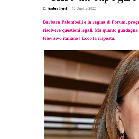
Di
Ambra Ferri
-
15 Ottobre 2022
Barbara Palombelli è la regina di Forum, prog
risolvere questioni legali. Ma quanto guadagna
televisivo italiano? Ecco la risposta.