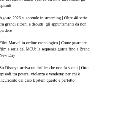
episodi
Agosto 2026 si accende in streaming | Oltre 40 serie
tra grandi ritorni e debutti: gli appuntamenti da non
perdere
Film Marvel in ordine cronologico | Come guardare
film e serie del MCU: la sequenza giusta fino a Brand
New Day
Su Disney+ arriva un thriller che non fa sconti | Otto
episodi tra potere, violenza e vendetta: per chi è
incuriosito dal caso Epstein questo è perfetto