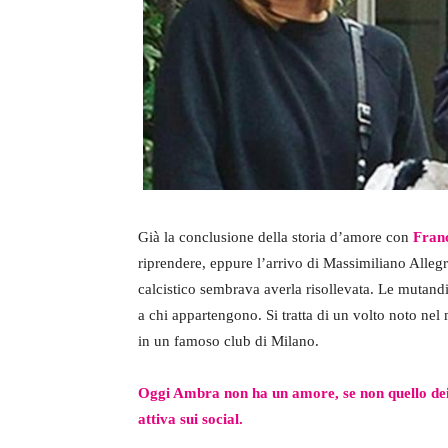
Già la conclusione della storia d’amore con
Fran
riprendere, eppure l’arrivo di Massimiliano Alleg
calcistico sembrava averla risollevata. Le mutandi
a chi appartengono. Si tratta di un volto noto ne
in un famoso club di Milano.
Oggi Ambra non ha un amore, se non quello dei 
attiva sui social.