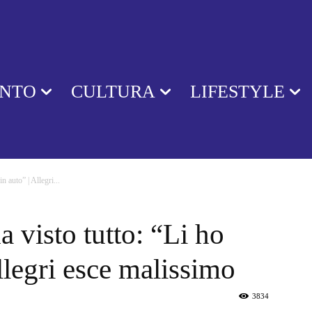
ENTO
CULTURA
LIFESTYLE
n auto” | Allegri...
 visto tutto: “Li ho
Allegri esce malissimo
3834