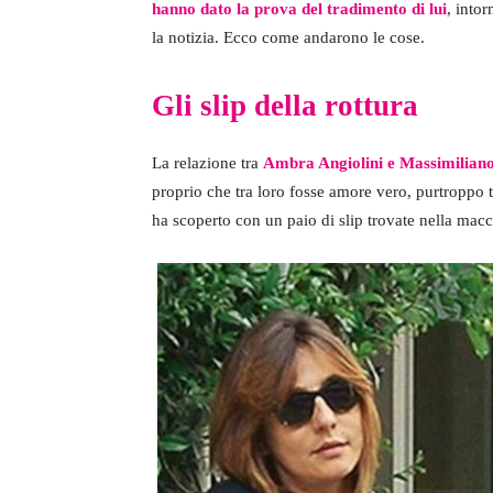
hanno dato la prova del tradimento di lui
, intor
la notizia. Ecco come andarono le cose.
Gli slip della rottura
La relazione tra
Ambra Angiolini e Massimiliano 
proprio che tra loro fosse amore vero, purtroppo tu
ha scoperto con un paio di slip trovate nella macc