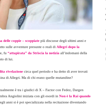
a delle coppie – scoppiate
più discusse degli ultimi anni e
utto sulle avventure presunte o reali di
Allegri dopo la
te, fu
“attapirata” da Striscia la notizia
all’indomani della
to di lui.
ita rivelazione
circa quel periodo e ha detto di aver trovati
hina di Allegri. Ma di chi erano quelle mutandine?
tualmente è tra i giudici di X – Factor con Fedez, Dargen
bra Angiolini iniziata con gli esordi in
Non è la Rai quando
gli anni si è poi specializzata nella recitazione diventando