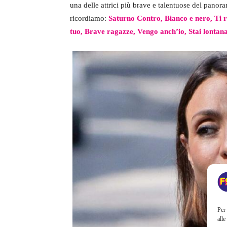
una delle attrici più brave e talentuose del panora
ricordiamo:
Saturno Contro, Bianco e nero, Ti r
tuo, Brave ragazze, Vengo anch’io, Stai lontan
Per 
alle