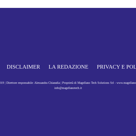
DISCLAIMER
LA REDAZIONE
PRIVACY E PO
9 | Direttore responsabile: Alessandra Chiaradia | Proprietà di Magellano Tech Solutions Srl - www.magellan
info@magellanotech.it