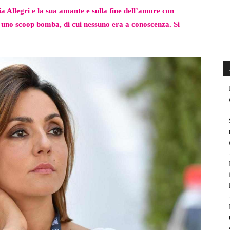
ia Allegri e la sua amante e sulla fine dell’amore con
di uno scoop bomba, di cui nessuno era a conoscenza. Si