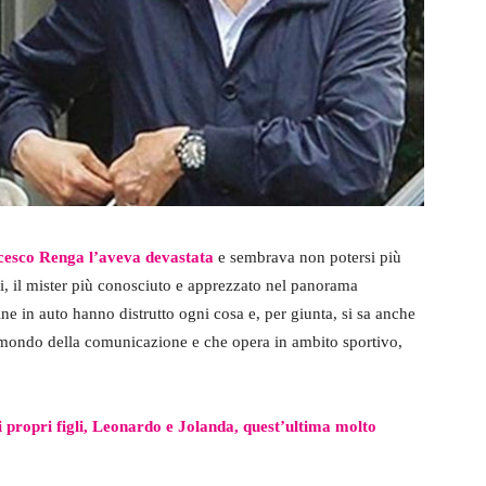
cesco Renga l’aveva devastata
e sembrava non potersi più
ri, il mister più conosciuto e apprezzato nel panorama
ne in auto hanno distrutto ogni cosa e, per giunta, si sa anche
l mondo della comunicazione e che opera in ambito sportivo,
propri figli, Leonardo e Jolanda, quest’ultima molto