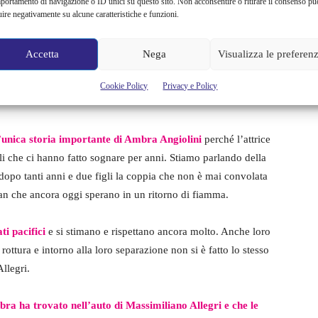
portamento di navigazione o ID unici su questo sito. Non acconsentire o ritirare il consenso pu
uire negativamente su alcune caratteristiche e funzioni.
Accetta
Nega
Visualizza le preferen
ha saputo reinventarsi sempre, tra i suoi ultimi successi
zpetek, Le fate ignoranti, regista con il quale aveva già
Cookie Policy
Privacy e Policy
l’unica storia importante di Ambra Angiolini
perché l’attrice
li che ci hanno fatto sognare per anni. Stiamo parlando della
dopo tanti anni e due figli la coppia che non è mai convolata
fan che ancora oggi sperano in un ritorno di fiamma.
i pacifici
e si stimano e rispettano ancora molto. Anche loro
ottura e intorno alla loro separazione non si è fatto lo stesso
llegri.
ra ha trovato nell’auto di Massimiliano Allegri e che le