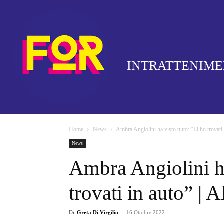
INTRATTENIM
Home
News
Ambra Angiolini ha visto tutto: “Li ho trovati i
News
Ambra Angiolini ha
trovati in auto” | 
Di
Greta Di Virgilio
-
16 Ottobre 2022