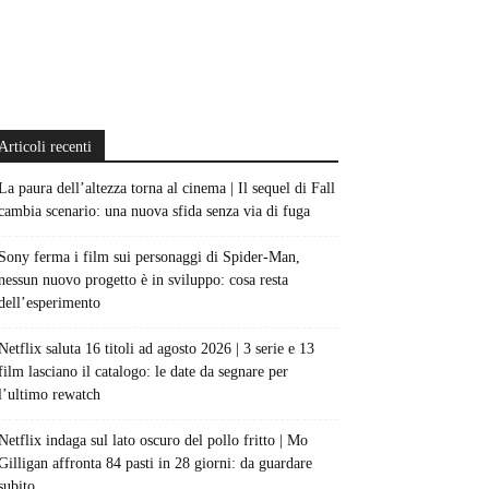
Articoli recenti
La paura dell’altezza torna al cinema | Il sequel di Fall
cambia scenario: una nuova sfida senza via di fuga
Sony ferma i film sui personaggi di Spider-Man,
nessun nuovo progetto è in sviluppo: cosa resta
dell’esperimento
Netflix saluta 16 titoli ad agosto 2026 | 3 serie e 13
film lasciano il catalogo: le date da segnare per
l’ultimo rewatch
Netflix indaga sul lato oscuro del pollo fritto | Mo
Gilligan affronta 84 pasti in 28 giorni: da guardare
subito