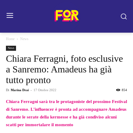
Home
News
News
Chiara Ferragni, foto esclusive
a Sanremo: Amadeus ha già
tutto pronto
Di
Marina Drai
-
17 Ottobre 2022
854
Chiara Ferragni sarà tra le protagoniste del prossimo Festival
di Sanremo. L’influencer è pronta ad accompagnare Amadeus
durante le serate della kermesse e ha già condiviso alcuni
scatti per immortalare il momento