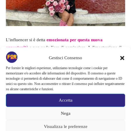
L’influencer si è detta
emozionata per questa nuova
opportunità
e non vede l’ora di cominciare. A dimostrazione di
ciò la Ferragni ha condiviso
alcuni scatti esclusivi
di lei
Gestisci Consenso
all’Ariston, condividendoli coi suoi follower. L’evento è seguito
Per fornire le migliori esperienze, utilizziamo tecnologie come i cookie per
da migliaia di spettatori quindi le aspettative nei suoi confronti
memorizzare e/o accedere alle informazioni del dispositivo. Il consenso a queste
sono molto alte.
tecnologie ci permetterà di elaborare dati come il comportamento di navigazione o ID
unici su questo sito. Non acconsentire o ritirare il consenso può influire negativamente
su alcune caratteristiche e funzioni.
L’influencer si è mostrata ai suoi fan coi fiori, fuori dall’Ariston e
Accetta
anche sul palco. La Ferragni ha voluto darci
un assaggio del suo
prossimo ingaggio
e si è recata sul posto anche per prendere un
Nega
po’ familiarità col luogo che la ospiterà per quasi una settimana.
Visualizza le preferenze