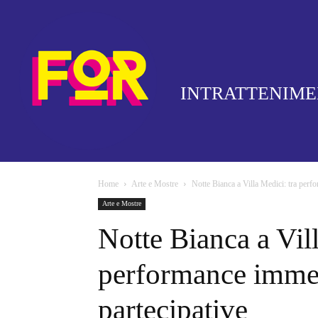
INTRATTENIM
Home
Arte e Mostre
Notte Bianca a Villa Medici: tra perfo
Arte e Mostre
Notte Bianca a Vill
performance immers
partecipative