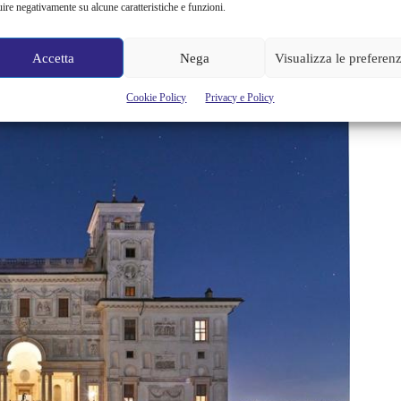
cietà contemporanea.
uire negativamente su alcune caratteristiche e funzioni.
man porterà avanti una ricerca sul teatro di Luigi Pirandello e
Accetta
Nega
Visualizza le preferen
ia Antonietta Portulano, affetta da disturbi psichici.
Cookie Policy
Privacy e Policy