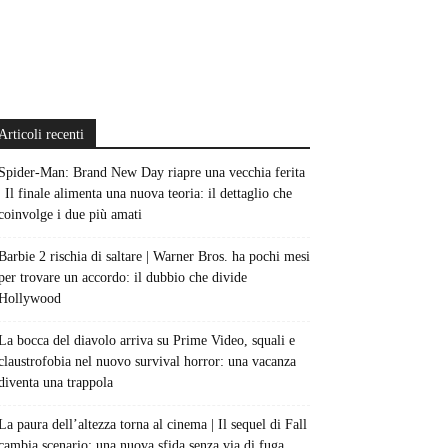
Articoli recenti
Spider-Man: Brand New Day riapre una vecchia ferita
| Il finale alimenta una nuova teoria: il dettaglio che
coinvolge i due più amati
Barbie 2 rischia di saltare | Warner Bros. ha pochi mesi
per trovare un accordo: il dubbio che divide
Hollywood
La bocca del diavolo arriva su Prime Video, squali e
claustrofobia nel nuovo survival horror: una vacanza
diventa una trappola
La paura dell’altezza torna al cinema | Il sequel di Fall
cambia scenario: una nuova sfida senza via di fuga