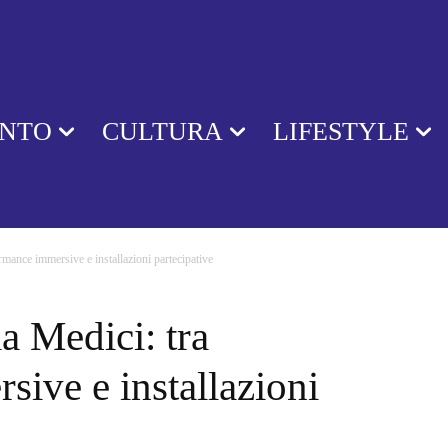
ENTO
CULTURA
LIFESTYLE
rmance immersive e installazioni partecipative
a Medici: tra
ive e installazioni