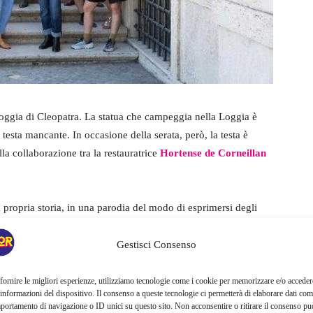
 Loggia di Cleopatra. La statua che campeggia nella Loggia è
a testa mancante. In occasione della serata, però, la testa è
lla collaborazione tra la restauratrice
Hortense de Corneillan
la propria storia, in una parodia del modo di esprimersi degli
un guscio e che riprende delle decorazioni marocchine (paese
anea.
Gestisci Consenso
visiva argentina: una proiezione in cui lei stessa appare sotto
fornire le migliori esperienze, utilizziamo tecnologie come i cookie per memorizzare e/o acceder
 informazioni del dispositivo. Il consenso a queste tecnologie ci permetterà di elaborare dati com
escola ossessioni personali e senso dell’umorismo,
portamento di navigazione o ID unici su questo sito. Non acconsentire o ritirare il consenso pu