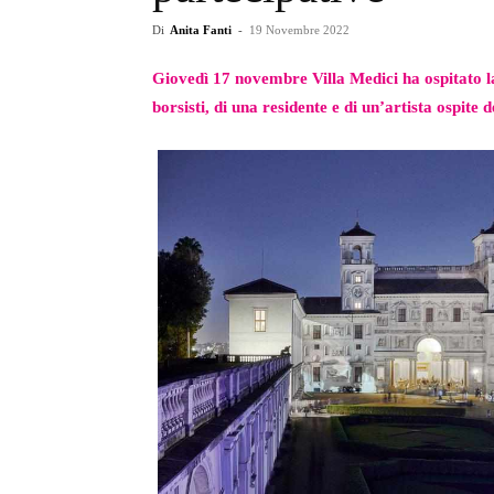
Di
Anita Fanti
-
19 Novembre 2022
Giovedì 17 novembre Villa Medici ha ospitato la
borsisti, di una residente e di un’artista ospit