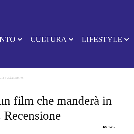
ENTO
CULTURA
LIFESTYLE
 la vostra mente....
 un film che manderà in
e. Recensione
1457