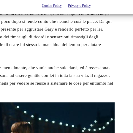
Cookie Policy
Privacy e Policy
re indietro alla solita serata, Sheila scopre che il suo Gary è
a poco dopo si rende conto che neanche così le piace. Da qui
e presente per aggiustare Gary e renderlo perfetto per lei.
 dei rimasugli di ricordi e sensazioni rimastigli dagli
de di usare lui stesso la macchina del tempo per aiutare
le mentalmente, che vuole anche suicidarsi, ed è ossessionata
ona ad essere gentile con lei in tutta la sua vita. Il ragazzo,
Sheila per vedere se riesce a sistemare le cose per entrambi nel