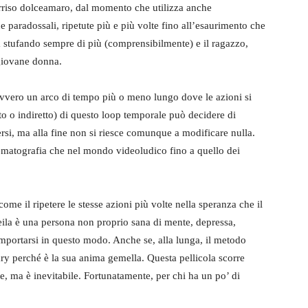
orriso dolceamaro, dal momento che utilizza anche
e paradossali, ripetute più e più volte fino all’esaurimento che
ia stufando sempre di più (comprensibilmente) e il ragazzo,
 giovane donna.
ovvero un arco di tempo più o meno lungo dove le azioni si
tto o indiretto) di questo loop temporale può decidere di
versi, ma alla fine non si riesce comunque a modificare nulla.
inematografia che nel mondo videoludico fino a quello dei
come il ripetere le stesse azioni più volte nella speranza che il
Sheila è una persona non proprio sana di mente, depressa,
omportarsi in questo modo. Anche se, alla lunga, il metodo
ary perché è la sua anima gemella. Questa pellicola scorre
e, ma è inevitabile. Fortunatamente, per chi ha un po’ di