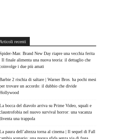
Articoli recenti
Spider-Man: Brand New Day riapre una vecchia ferita
| Il finale alimenta una nuova teoria: il dettaglio che
coinvolge i due più amati
Barbie 2 rischia di saltare | Warner Bros. ha pochi mesi
per trovare un accordo: il dubbio che divide
Hollywood
La bocca del diavolo arriva su Prime Video, squali e
claustrofobia nel nuovo survival horror: una vacanza
diventa una trappola
La paura dell’altezza torna al cinema | Il sequel di Fall
cambia scenario: una nuova sfida senza via di fuga