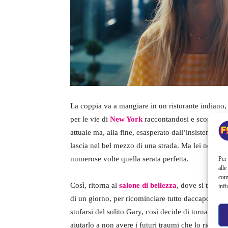
La coppia va a mangiare in un ristorante indiano,
per le vie di
New York
raccontandosi e scoprendosi 
attuale ma, alla fine, esasperato dall’insistenza di 
lascia nel bel mezzo di una strada. Ma lei non dem
numerose volte quella serata perfetta.
Per 
alle
com
Così, ritorna al
salone di bellezza
, dove si trova 
infl
di un giorno, per ricominciare tutto daccapo. Dop
stufarsi del solito Gary, così decide di tornare in
aiutarlo a non avere i futuri traumi che lo ridurr