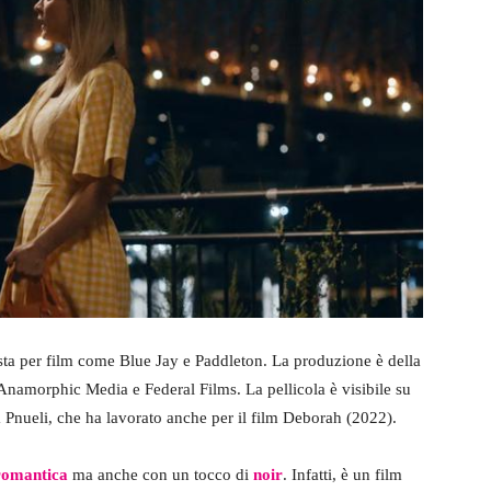
sta per film come Blue Jay e Paddleton. La produzione è della
amorphic Media e Federal Films. La pellicola è visibile su
 Pnueli, che ha lavorato anche per il film Deborah (2022).
omantica
ma anche con un tocco di
noir
. Infatti, è un film