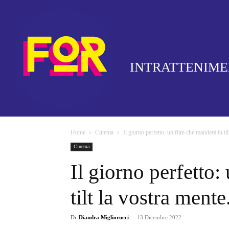
INTRATTENIM
Home
Cinema
Il giorno perfetto: un film che manderà in tilt
Cinema
Il giorno perfetto:
tilt la vostra ment
Di
Diandra Migliorucci
-
13 Dicembre 2022