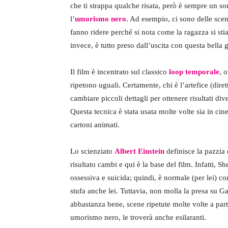
che ti strappa qualche risata, però è sempre un s
l’
umorismo nero
. Ad esempio, ci sono delle scen
fanno ridere perché si nota come la ragazza si st
invece, è tutto preso dall’uscita con questa bella
Il film è incentrato sul classico
loop temporale
, 
ripetono uguali. Certamente, chi è l’artefice (dire
cambiare piccoli dettagli per ottenere risultati di
Questa tecnica è stata usata molte volte sia in c
cartoni animati.
Lo scienziato
Albert Einstein
definisce la pazzia 
risultato cambi e qui è la base del film. Infatti, 
ossessiva e suicida; quindi, è normale (per lei) c
stufa anche lei. Tuttavia, non molla la presa su G
abbastanza bene, scene ripetute molte volte a part
umorismo nero, le troverà anche esilaranti.