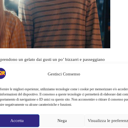
 prendono un gelato dai gusti un po’ bizzarri e passeggiano
l’un l’altra. Parlano della loro infanzia, della loro vita
Gestisci Consenso
Sheila nel ripetere che viene dal futuro, il ragazzo si stufa e la
orde: Gary è l’amore della sua vita e farà di tutto per rivivere
fornire le migliori esperienze, utilizziamo tecnologie come i cookie per memorizzare e/o acceder
 informazioni del dispositivo. Il consenso a queste tecnologie ci permetterà di elaborare dati com
portamento di navigazione o ID unici su questo sito. Non acconsentire o ritirare il consenso pu
la macchina del tempo (un lettino abbronzante) e torna indietro
uire negativamente su alcune caratteristiche e funzioni.
o averlo fatto per
365 giorni
consecutivi, Sheila inizia a
dietro ad un giorno specifico dell’infanzia del suo amore per
Accetta
Nega
Visualizza le preferen
ebbero com’è nel presente.