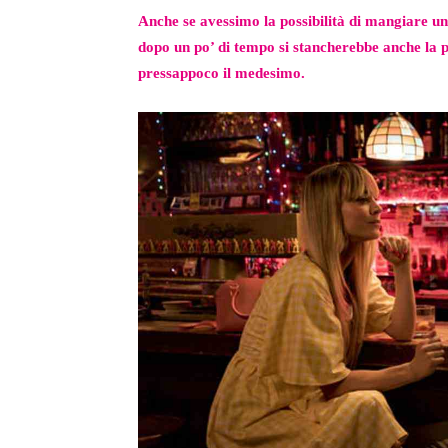
Anche se avessimo la possibilità di mangiare una 
dopo un po’ di tempo si stancherebbe anche la p
pressappoco il medesimo.